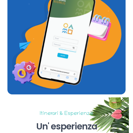
Itinerari & Esperienze
Un'
esperienza