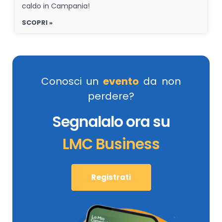
caldo in Campania!
SCOPRI »
Conosci un
evento
da non
perdere?
Segnalalo ora su
LMC Business
Registrati