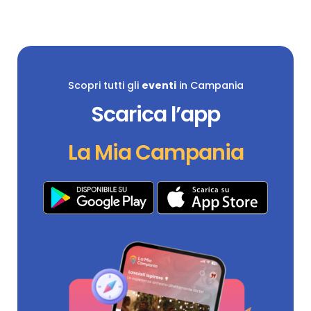
Scopri tutti gli
eventi
in Campania
Scarica l’app
La Mia Campania