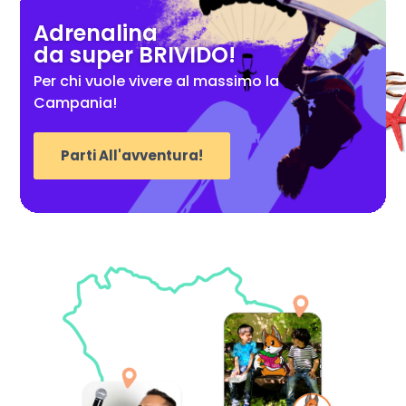
Adrenalina
da super BRIVIDO!
Per chi vuole vivere al massimo la
Campania!
Parti All'avventura!