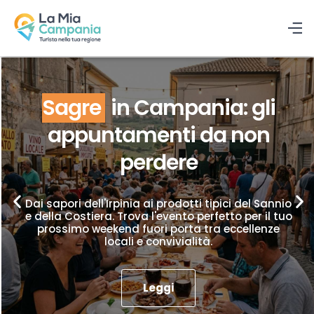
Sagre
in Campania: gli
appuntamenti da non
perdere
Dai sapori dell'Irpinia ai prodotti tipici del Sannio
e della Costiera. Trova l'evento perfetto per il tuo
prossimo weekend fuori porta tra eccellenze
locali e convivialità.
Leggi