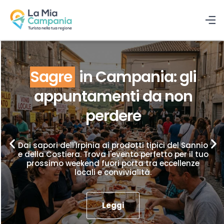
Sagre
in Campania: gli
appuntamenti da non
perdere
Dai sapori dell'Irpinia ai prodotti tipici del Sannio
e della Costiera. Trova l'evento perfetto per il tuo
prossimo weekend fuori porta tra eccellenze
locali e convivialità.
Leggi