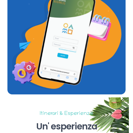
Itinerari & Esperienze
Un'
esperienza