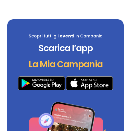
Scopri tutti gli
eventi
in Campania
Scarica l’app
La Mia Campania