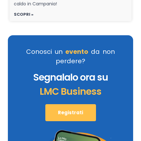
caldo in Campania!
SCOPRI »
Conosci un
evento
da non
perdere?
Segnalalo ora su
LMC Business
Registrati