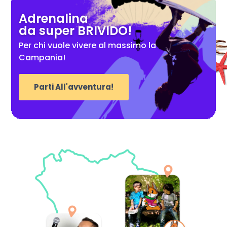
Adrenalina
da super BRIVIDO!
Per chi vuole vivere al massimo la
Campania!
Parti All'avventura!