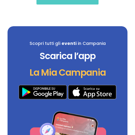
Scopri tutti gli
eventi
in Campania
Scarica l’app
La Mia Campania