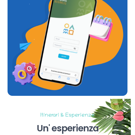
Itinerari & Esperienze
Un'
esperienza