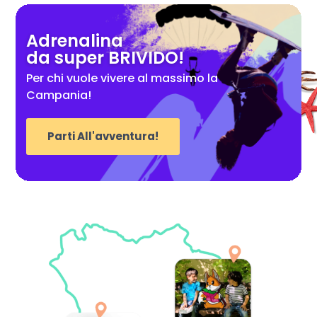
Adrenalina
da super BRIVIDO!
Per chi vuole vivere al massimo la
Campania!
Parti All'avventura!