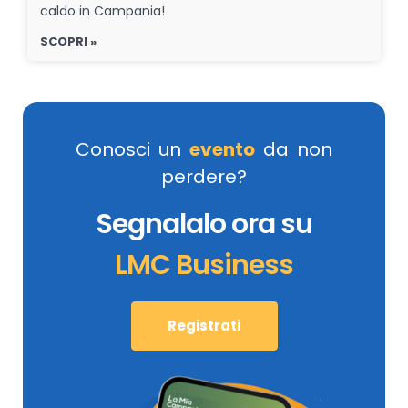
caldo in Campania!
SCOPRI »
Conosci un
evento
da non
perdere?
Segnalalo ora su
LMC Business
Registrati