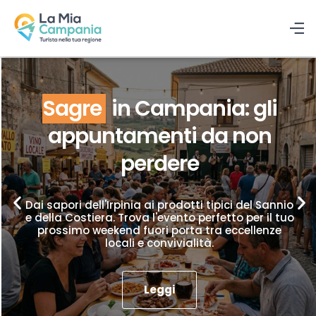
Sagre
in Campania: gli
appuntamenti da non
perdere
Dai sapori dell'Irpinia ai prodotti tipici del Sannio
e della Costiera. Trova l'evento perfetto per il tuo
prossimo weekend fuori porta tra eccellenze
locali e convivialità.
Leggi