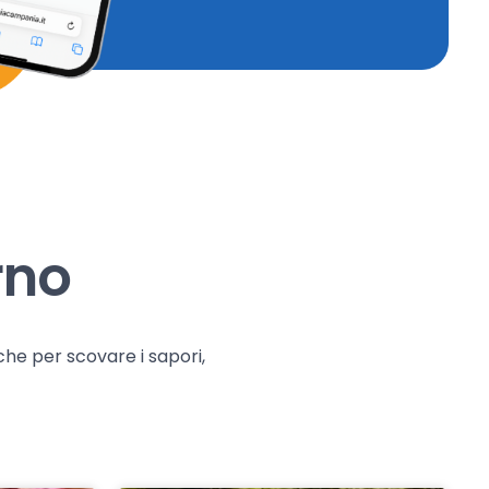
rno
che per scovare i sapori,