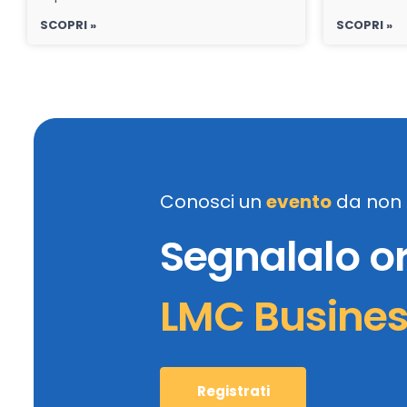
SCOPRI »
SCOPRI »
Conosci un
evento
da non 
Segnalalo o
LMC Busine
Registrati