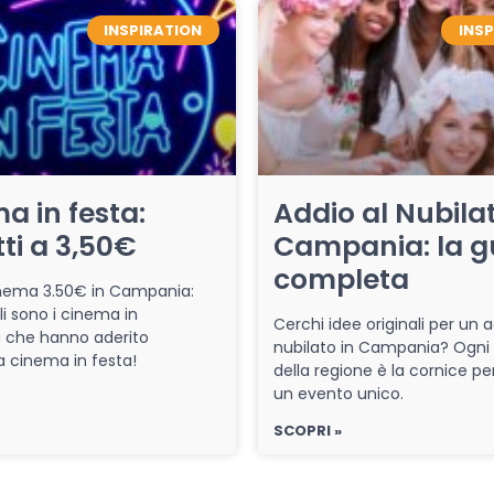
INSPIRATION
INS
a in festa:
Addio al Nubilat
tti a 3,50€
Campania: la g
completa
cinema 3.50€ in Campania:
li sono i cinema in
Cerchi idee originali per un a
che hanno aderito
nubilato in Campania? Ogni
iva cinema in festa!
della regione è la cornice pe
un evento unico.
SCOPRI »