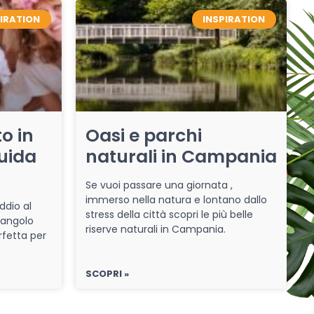
PIRATION
INSPIRATION
o in
Oasi e parchi
uida
naturali in Campania
Se vuoi passare una giornata ,
immerso nella natura e lontano dallo
ddio al
stress della città scopri le più belle
 angolo
riserve naturali in Campania.
rfetta per
SCOPRI »