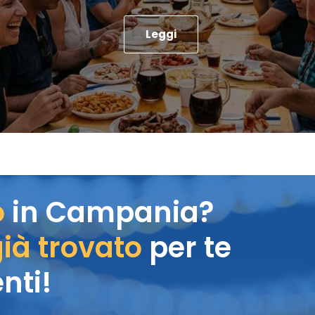
Leggi
o
in Campania?
ià trovato
per te
nti!