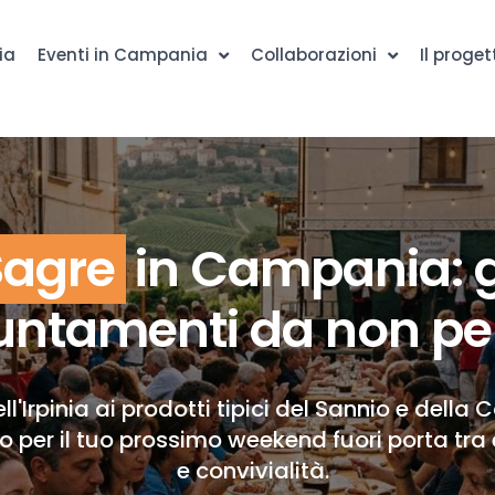
ia
Eventi in Campania
Collaborazioni
Il proget
Sagre
in Campania: g
ntamenti da non pe
ll'Irpinia ai prodotti tipici del Sannio e della 
to per il tuo prossimo weekend fuori porta tra 
e convivialità.