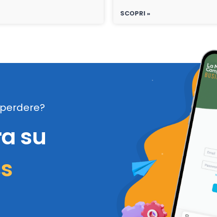
SCOPRI »
perdere?
ra su
ss