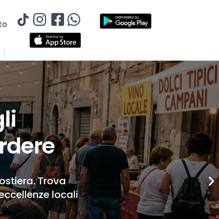
to
li
rdere
Costiera. Trova
eccellenze locali