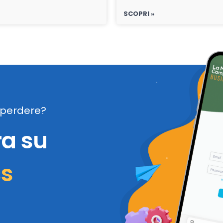
SCOPRI »
perdere?
ra su
ss