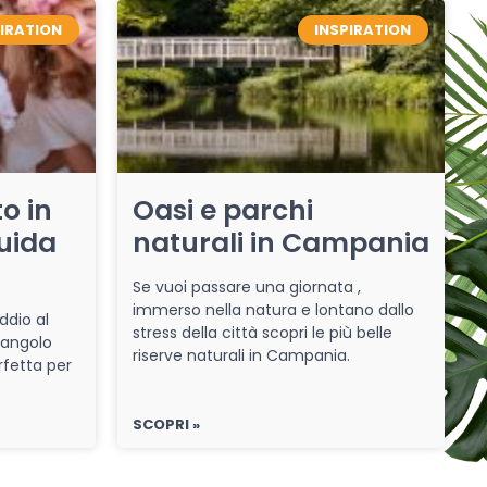
PIRATION
INSPIRATION
o in
Oasi e parchi
uida
naturali in Campania
Se vuoi passare una giornata ,
immerso nella natura e lontano dallo
ddio al
stress della città scopri le più belle
 angolo
riserve naturali in Campania.
rfetta per
SCOPRI »