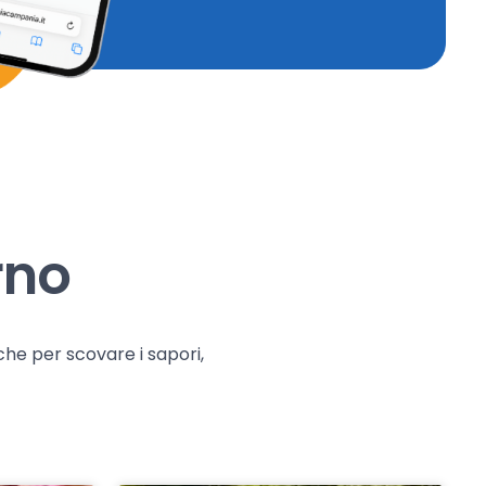
rno
che per scovare i sapori,