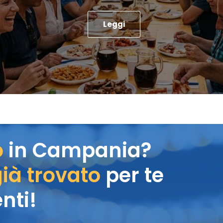
Leggi
o
in Campania?
ià trovato
per te
nti!