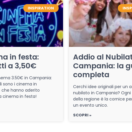
INSPIRATION
INS
a in festa:
Addio al Nubilat
tti a 3,50€
Campania: la g
completa
cinema 3.50€ in Campania:
li sono i cinema in
Cerchi idee originali per un a
che hanno aderito
nubilato in Campania? Ogni
iva cinema in festa!
della regione è la cornice pe
un evento unico.
SCOPRI »