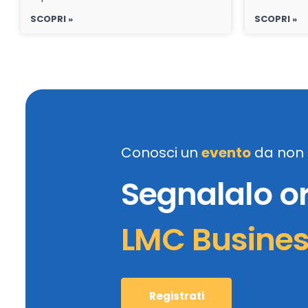
SCOPRI »
SCOPRI »
Conosci un
evento
da non 
Segnalalo o
LMC Busine
Registrati