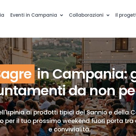
ia
Eventi in Campania
Collaborazioni
Il proget
Sagre
in Campania: g
ntamenti da non pe
ll'Irpinia ai prodotti tipici del Sannio e della 
to per il tuo prossimo weekend fuori porta tra 
e convivialità.