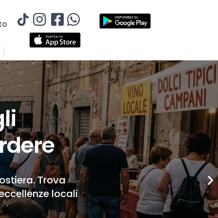
to
li
rdere
Costiera. Trova
eccellenze locali