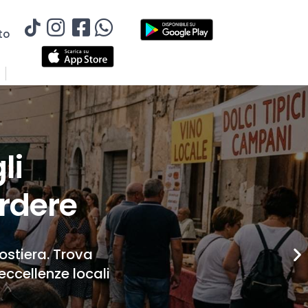
to
li
rdere
Costiera. Trova
eccellenze locali