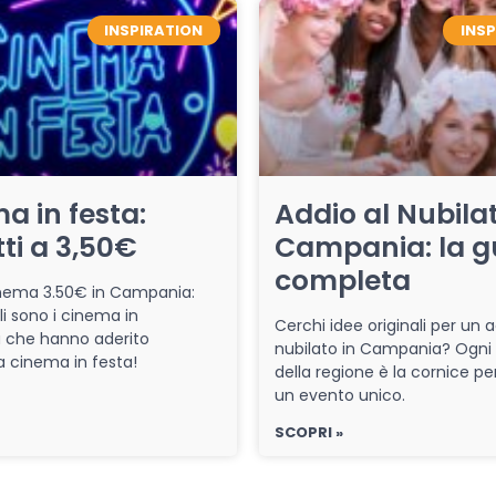
INSPIRATION
INS
a in festa:
Addio al Nubilat
tti a 3,50€
Campania: la g
completa
cinema 3.50€ in Campania:
li sono i cinema in
Cerchi idee originali per un a
che hanno aderito
nubilato in Campania? Ogni
iva cinema in festa!
della regione è la cornice pe
un evento unico.
SCOPRI »