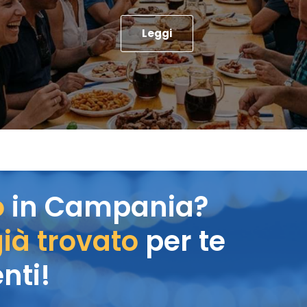
Leggi
o
in Campania?
ià trovato
per te
nti!