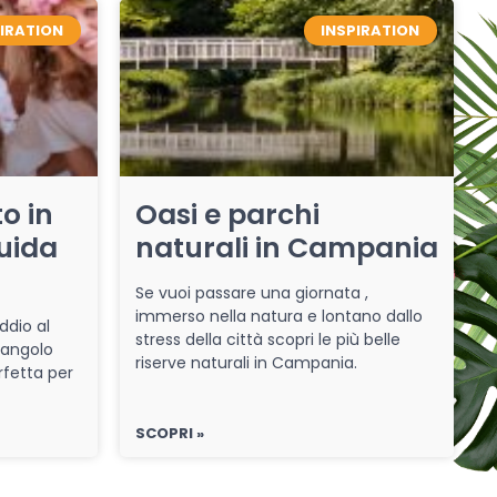
PIRATION
INSPIRATION
o in
Oasi e parchi
uida
naturali in Campania
Se vuoi passare una giornata ,
immerso nella natura e lontano dallo
ddio al
stress della città scopri le più belle
 angolo
riserve naturali in Campania.
rfetta per
SCOPRI »