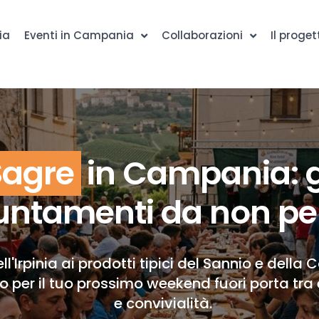
ia
Eventi in Campania
Collaborazioni
Il proget
Sagre
in Campania: g
ntamenti da non pe
ll'Irpinia ai prodotti tipici del Sannio e della 
to per il tuo prossimo weekend fuori porta tra 
e convivialità.