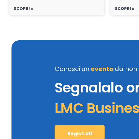
SCOPRI »
SCOPRI »
Conosci un
evento
da non 
Segnalalo o
LMC Busine
Registrati