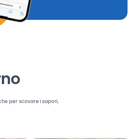
rno
che per scovare i sapori,