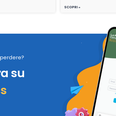
SCOPRI »
perdere?
ra su
ss