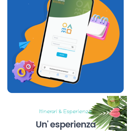
Itinerari & Esperienze
Un'
esperienza