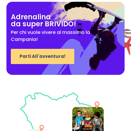
Adrenalina
da super BRIVIDO!
Per chi vuole vivere al massimo la
Campania!
Parti All'avventura!