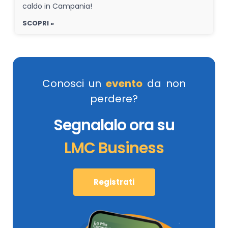
caldo in Campania!
SCOPRI »
Conosci un
evento
da non
perdere?
Segnalalo ora su
LMC Business
Registrati