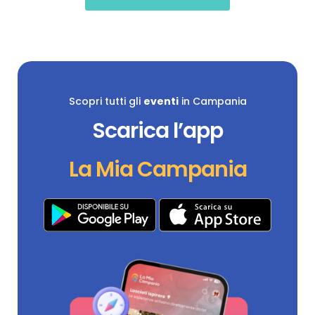
Scopri tutti gli
eventi
in Campania
Scarica l’app
La Mia Campania