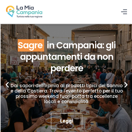
Sagre
in Campania: gli
appuntamenti da non
perdere
Dai sapori dell'Irpinia ai prodotti tipici del Sannio
e della Costiera. Trova l'evento perfetto per il tuo
prossimo weekend fuori porta tra eccellenze
locali e convivialità.
Leggi