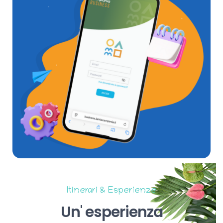
Itinerari & Esperienze
Un'
esperienza