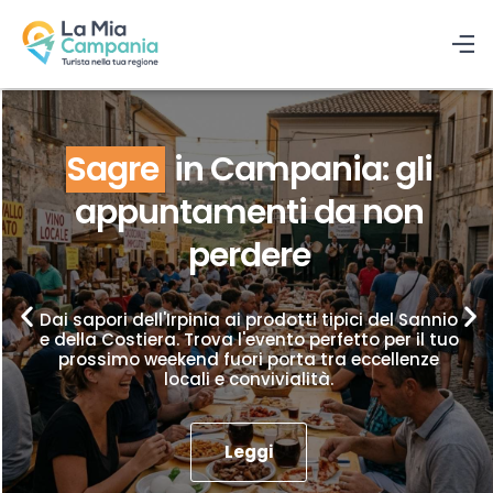
Sagre
in Campania: gli
appuntamenti da non
perdere
Dai sapori dell'Irpinia ai prodotti tipici del Sannio
e della Costiera. Trova l'evento perfetto per il tuo
prossimo weekend fuori porta tra eccellenze
locali e convivialità.
Leggi