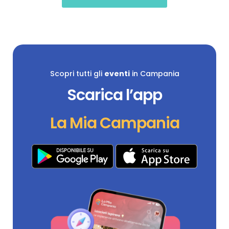
Scopri tutti gli
eventi
in Campania
Scarica l’app
La Mia Campania