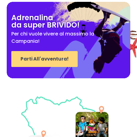
Adrenalina
da super BRIVIDO!
Per chi vuole vivere al massimo la
Campania!
Parti All'avventura!