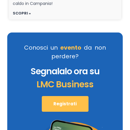
caldo in Campania!
SCOPRI »
Conosci un
evento
da non
perdere?
Segnalalo ora su
LMC Business
Registrati