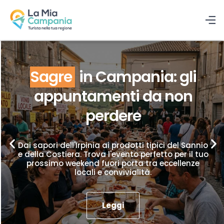
Sagre
in Campania: gli
appuntamenti da non
perdere
Dai sapori dell'Irpinia ai prodotti tipici del Sannio
e della Costiera. Trova l'evento perfetto per il tuo
prossimo weekend fuori porta tra eccellenze
locali e convivialità.
Leggi