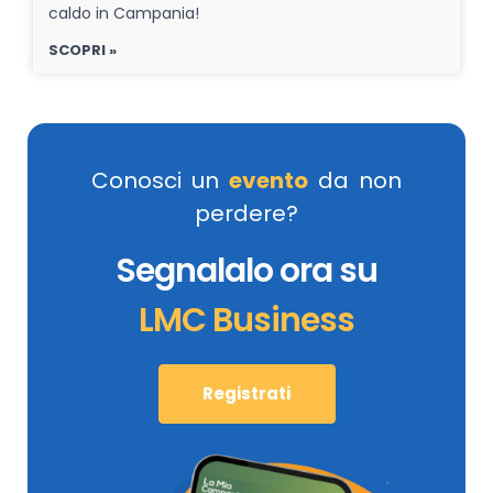
caldo in Campania!
SCOPRI »
Conosci un
evento
da non
perdere?
Segnalalo ora su
LMC Business
Registrati