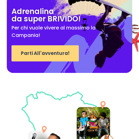
Adrenalina
da super BRIVIDO!
Per chi vuole vivere al massimo la
Campania!
Parti All'avventura!