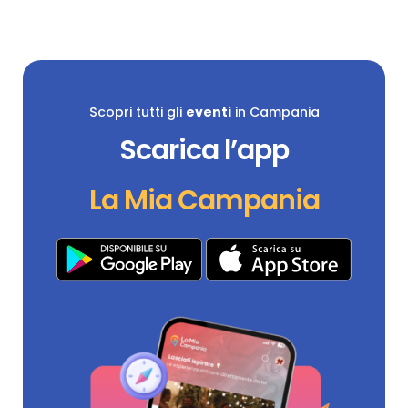
Scopri tutti gli
eventi
in Campania
Scarica l’app
La Mia Campania