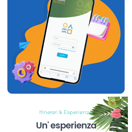
Itinerari & Esperienze
Un'
esperienza