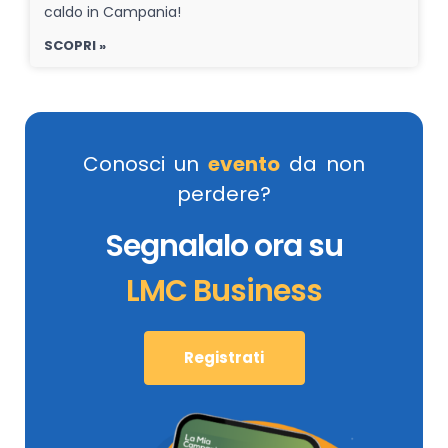
caldo in Campania!
SCOPRI »
Conosci un
evento
da non
perdere?
Segnalalo ora su
LMC Business
Registrati