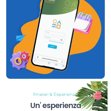
Itinerari & Esperienze
Un'
esperienza