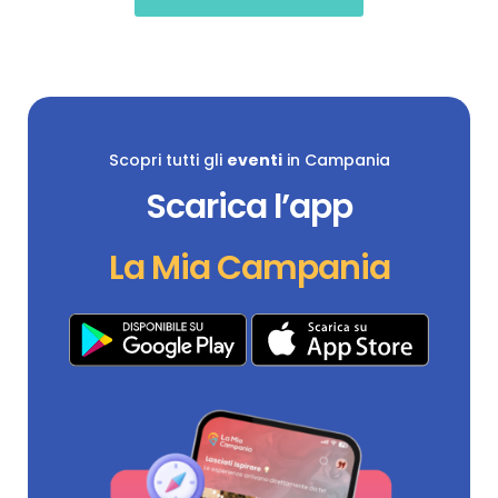
Scopri tutti gli
eventi
in Campania
Scarica l’app
La Mia Campania