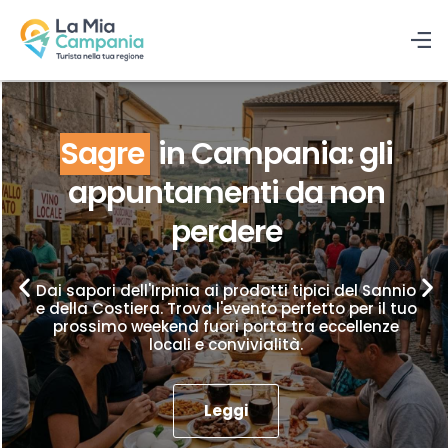
Sagre
in Campania: gli
appuntamenti da non
perdere
Dai sapori dell'Irpinia ai prodotti tipici del Sannio
e della Costiera. Trova l'evento perfetto per il tuo
prossimo weekend fuori porta tra eccellenze
locali e convivialità.
Leggi