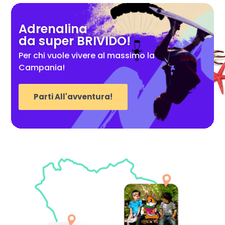
Adrenalina
da super BRIVIDO!
Per chi vuole vivere al massimo la
Campania!
Parti All'avventura!