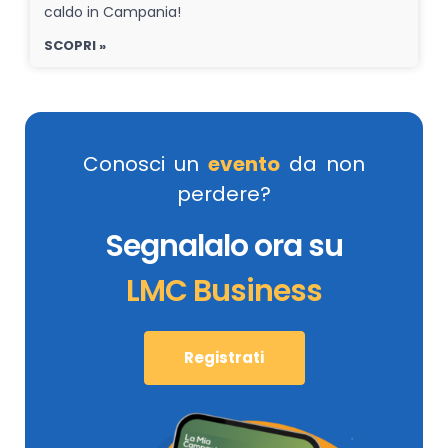
caldo in Campania!
SCOPRI »
Conosci un
evento
da non
perdere?
Segnalalo ora su
LMC Business
Registrati