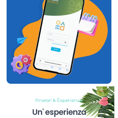
Itinerari & Esperienze
Un'
esperienza