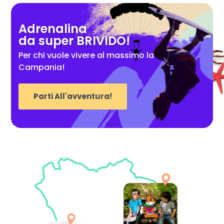
Adrenalina
da super BRIVIDO!
Per chi vuole vivere al massimo la
Campania!
Parti All'avventura!