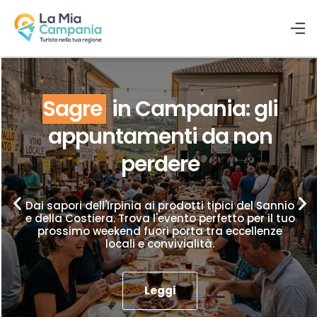
Sagre
in Campania: gli
appuntamenti da non
perdere
Dai sapori dell'Irpinia ai prodotti tipici del Sannio
e della Costiera. Trova l'evento perfetto per il tuo
prossimo weekend fuori porta tra eccellenze
locali e convivialità.
Leggi