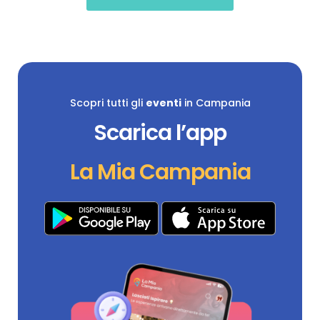
Scopri tutti gli
eventi
in Campania
Scarica l’app
La Mia Campania