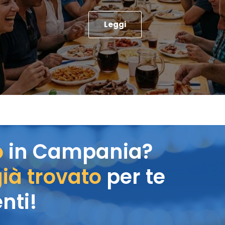
Leggi
o
in Campania?
ià trovato
per te
nti!