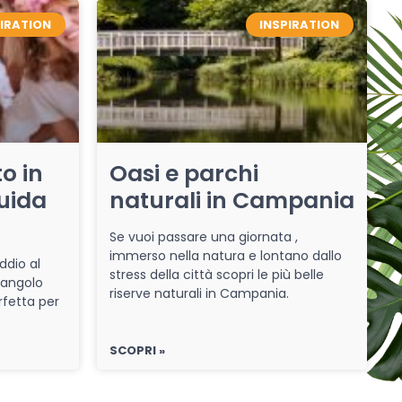
PIRATION
INSPIRATION
o in
Oasi e parchi
uida
naturali in Campania
Se vuoi passare una giornata ,
immerso nella natura e lontano dallo
ddio al
stress della città scopri le più belle
 angolo
riserve naturali in Campania.
rfetta per
SCOPRI »