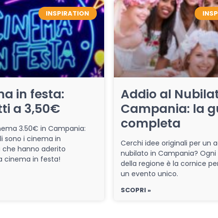
INSPIRATION
INS
a in festa:
Addio al Nubilat
tti a 3,50€
Campania: la g
completa
cinema 3.50€ in Campania:
li sono i cinema in
Cerchi idee originali per un a
che hanno aderito
nubilato in Campania? Ogni
iva cinema in festa!
della regione è la cornice pe
un evento unico.
SCOPRI »