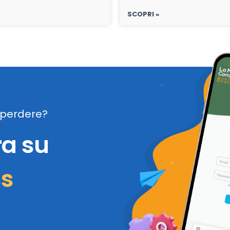
SCOPRI »
perdere?
ra su
ss