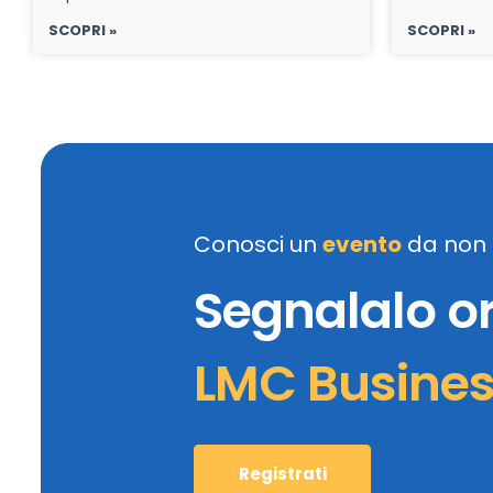
SCOPRI »
SCOPRI »
Conosci un
evento
da non 
Segnalalo o
LMC Busine
Registrati