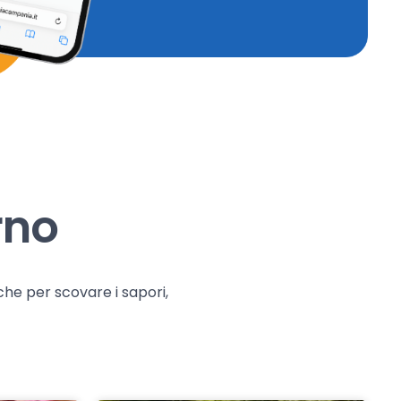
rno
che per scovare i sapori,