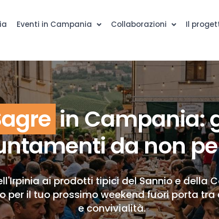
ia
Eventi in Campania
Collaborazioni
Il proget
Sagre
in Campania: g
ntamenti da non pe
ll'Irpinia ai prodotti tipici del Sannio e della 
to per il tuo prossimo weekend fuori porta tra 
e convivialità.