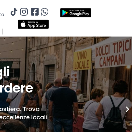
to
li
rdere
Costiera. Trova
eccellenze locali