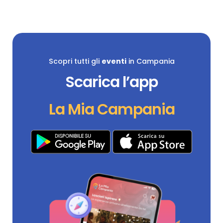
Scopri tutti gli
eventi
in Campania
Scarica l’app
La Mia Campania