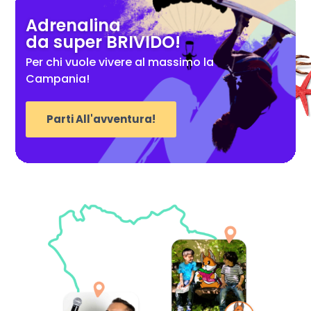
Adrenalina
da super BRIVIDO!
Per chi vuole vivere al massimo la
Campania!
Parti All'avventura!