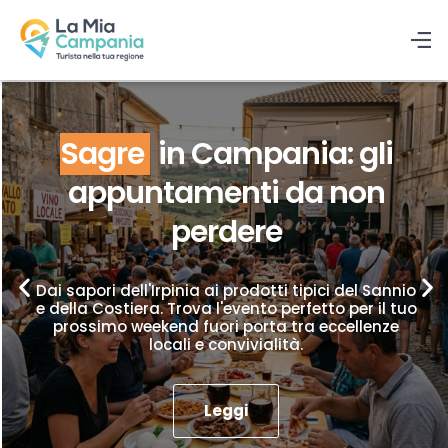
Sagre
in Campania: gli
appuntamenti da non
perdere
Dai sapori dell'Irpinia ai prodotti tipici del Sannio
e della Costiera. Trova l'evento perfetto per il tuo
prossimo weekend fuori porta tra eccellenze
locali e convivialità.
Leggi