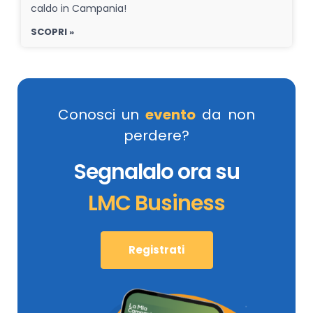
caldo in Campania!
SCOPRI »
Conosci un
evento
da non
perdere?
Segnalalo ora su
LMC Business
Registrati