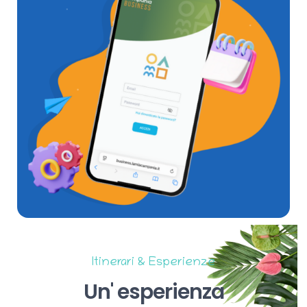
Itinerari & Esperienze
Un'
esperienza