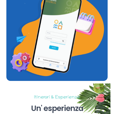
Itinerari & Esperienze
Un'
esperienza