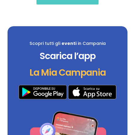
Scopri tutti gli
eventi
in Campania
Scarica l’app
La Mia Campania