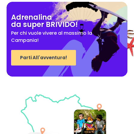
Adrenalina
da super BRIVIDO!
Per chi vuole vivere al massimo la
Campania!
Parti All'avventura!