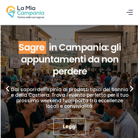
Sagre
in Campania: gli
appuntamenti da non
perdere
Dai sapori dell'Irpinia ai prodotti tipici del Sannio
e della Costiera. Trova l'evento perfetto per il tuo
prossimo weekend fuori porta tra eccellenze
locali e convivialità.
Leggi