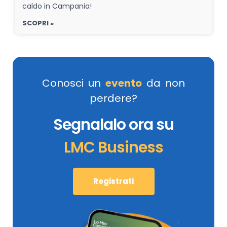
caldo in Campania!
SCOPRI »
Conosci un
evento
da non
perdere?
Segnalalo ora su
LMC Business
Registrati