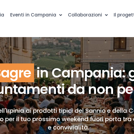
ia
Eventi in Campania
Collaborazioni
Il proget
Sagre
in Campania: g
ntamenti da non pe
ll'Irpinia ai prodotti tipici del Sannio e della 
to per il tuo prossimo weekend fuori porta tra 
e convivialità.