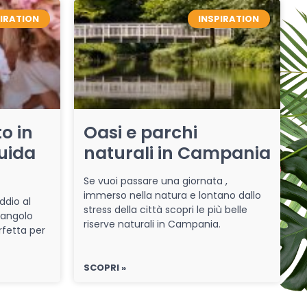
PIRATION
INSPIRATION
o in
Oasi e parchi
uida
naturali in Campania
Se vuoi passare una giornata ,
immerso nella natura e lontano dallo
ddio al
stress della città scopri le più belle
 angolo
riserve naturali in Campania.
rfetta per
SCOPRI »