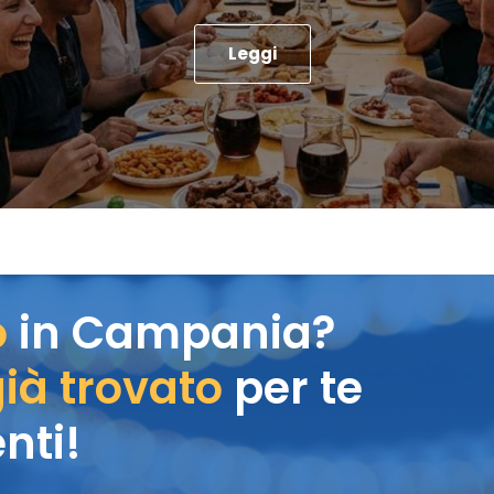
Leggi
o
in Campania?
ià trovato
per te
nti!