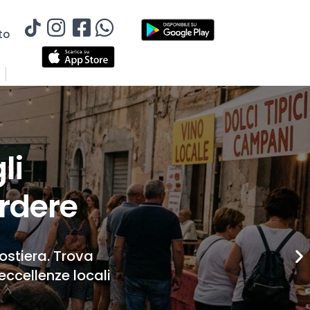
to
li
rdere
Costiera. Trova
eccellenze locali