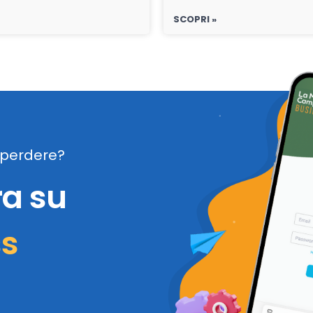
SCOPRI »
perdere?
ra su
ss