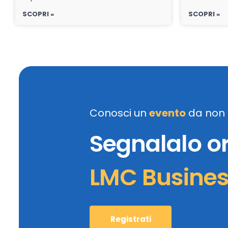
SCOPRI »
SCOPRI »
Conosci un
evento
da non 
Segnalalo o
LMC Busine
Registrati