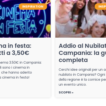
INSPIRATION
INS
a in festa:
Addio al Nubilat
tti a 3,50€
Campania: la g
completa
cinema 3.50€ in Campania:
li sono i cinema in
Cerchi idee originali per un a
che hanno aderito
nubilato in Campania? Ogni
iva cinema in festa!
della regione è la cornice pe
un evento unico.
SCOPRI »