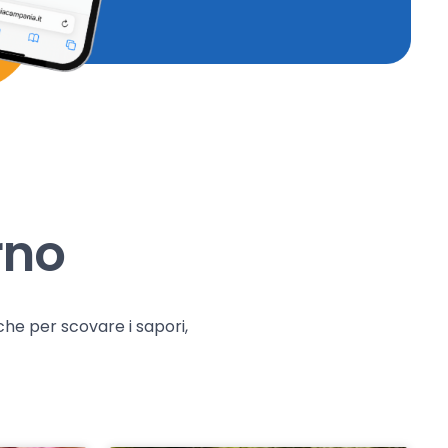
rno
che per scovare i sapori,