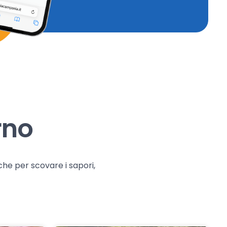
rno
che per scovare i sapori,