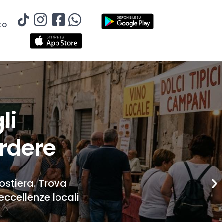
to
li
rdere
Costiera. Trova
eccellenze locali