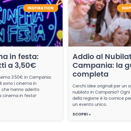
INSPIRATION
INS
a in festa:
Addio al Nubilat
tti a 3,50€
Campania: la g
completa
cinema 3.50€ in Campania:
li sono i cinema in
Cerchi idee originali per un a
che hanno aderito
nubilato in Campania? Ogni
iva cinema in festa!
della regione è la cornice pe
un evento unico.
SCOPRI »