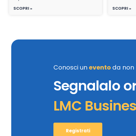
SCOPRI »
SCOPRI »
Conosci un
evento
da non 
Segnalalo o
LMC Busine
Registrati