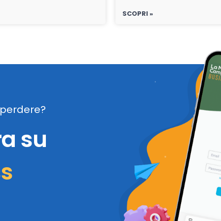
SCOPRI »
perdere?
ra su
ss