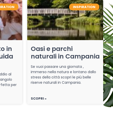
PIRATION
INSPIRATION
o in
Oasi e parchi
uida
naturali in Campania
Se vuoi passare una giornata ,
immerso nella natura e lontano dallo
ddio al
stress della città scopri le più belle
 angolo
riserve naturali in Campania.
rfetta per
SCOPRI »