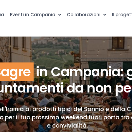
ia
Eventi in Campania
Collaborazioni
Il proget
Sagre
in Campania: g
ntamenti da non pe
ll'Irpinia ai prodotti tipici del Sannio e della 
to per il tuo prossimo weekend fuori porta tra 
e convivialità.