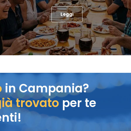
Leggi
o
in Campania?
ià trovato
per te
nti!