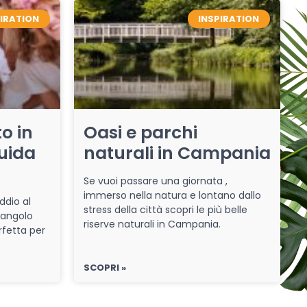
PIRATION
INSPIRATION
o in
Oasi e parchi
uida
naturali in Campania
Se vuoi passare una giornata ,
immerso nella natura e lontano dallo
ddio al
stress della città scopri le più belle
 angolo
riserve naturali in Campania.
rfetta per
SCOPRI »