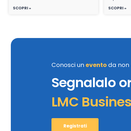
SCOPRI »
SCOPRI »
Conosci un
evento
da non 
Segnalalo o
LMC Busine
Registrati