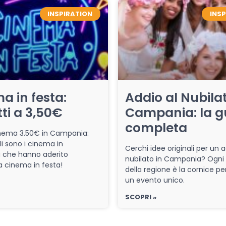
INSPIRATION
INS
a in festa:
Addio al Nubilat
tti a 3,50€
Campania: la g
completa
cinema 3.50€ in Campania:
li sono i cinema in
Cerchi idee originali per un a
che hanno aderito
nubilato in Campania? Ogni
iva cinema in festa!
della regione è la cornice pe
un evento unico.
SCOPRI »