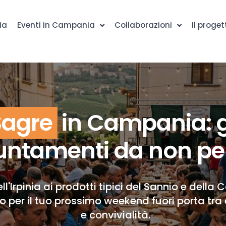
ia
Eventi in Campania
Collaborazioni
Il proget
Sagre
in Campania: g
ntamenti da non pe
ll'Irpinia ai prodotti tipici del Sannio e della 
to per il tuo prossimo weekend fuori porta tra 
e convivialità.