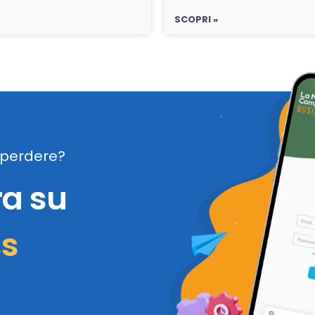
SCOPRI »
perdere?
ra su
ss