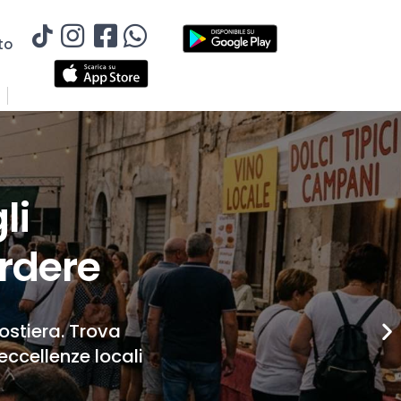
to
li
rdere
Costiera. Trova
eccellenze locali