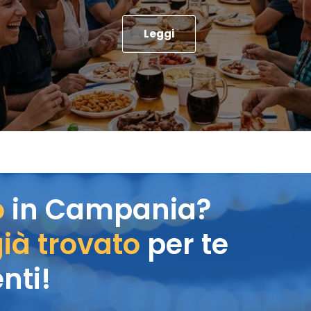
Leggi
o
in Campania?
ià trovato
per te
nti!