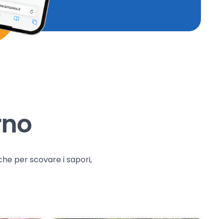
rno
che per scovare i sapori,