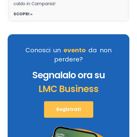
caldo in Campania!
SCOPRI »
Conosci un
evento
da non
perdere?
Segnalalo ora su
LMC Business
Registrati