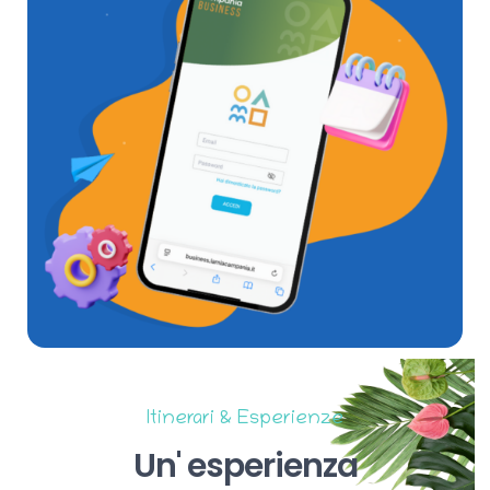
Itinerari & Esperienze
Un'
esperienza