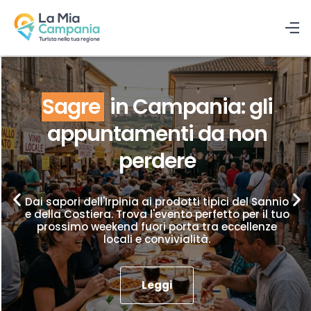
Sagre
in Campania: gli
appuntamenti da non
perdere
Dai sapori dell'Irpinia ai prodotti tipici del Sannio
e della Costiera. Trova l'evento perfetto per il tuo
prossimo weekend fuori porta tra eccellenze
locali e convivialità.
Leggi