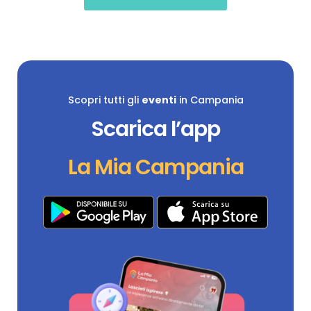
Scopri tutti gli
eventi
in Campania
Scarica l’app
La Mia Campania