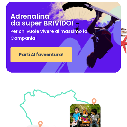
Adrenalina
da super BRIVIDO!
Per chi vuole vivere al massimo la
Campania!
Parti All'avventura!