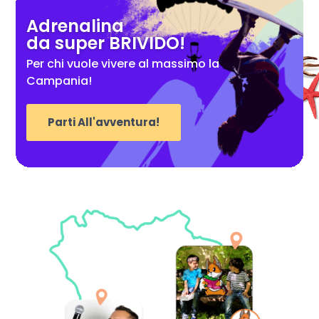
Adrenalina
da super BRIVIDO!
Per chi vuole vivere al massimo la
Campania!
Parti All'avventura!