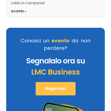
caldo in Campania!
SCOPRI »
Conosci un
evento
da non
perdere?
Segnalalo ora su
LMC Business
Registrati