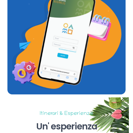
Itinerari & Esperienze
Un'
esperienza