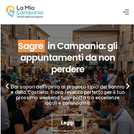
Sagre
in Campania: gli
appuntamenti da non
perdere
Dai sapori dell'Irpinia ai prodotti tipici del Sannio
e della Costiera. Trova l'evento perfetto per il tuo
prossimo weekend fuori porta tra eccellenze
locali e convivialità.
Leggi