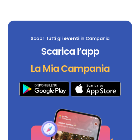
Scopri tutti gli
eventi
in Campania
Scarica l’app
La Mia Campania