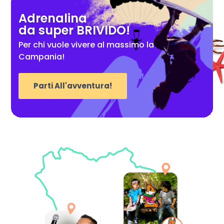
Adrenalina
da super BRIVIDO!
Per chi vuole vivere al massimo la
Campania!
Parti All'avventura!