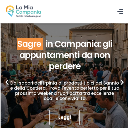
Sagre
in Campania: gli
appuntamenti da non
perdere
Dai sapori dell'Irpinia ai prodotti tipici del Sannio
e della Costiera. Trova l'evento perfetto per il tuo
prossimo weekend fuori porta tra eccellenze
locali e convivialità.
Leggi