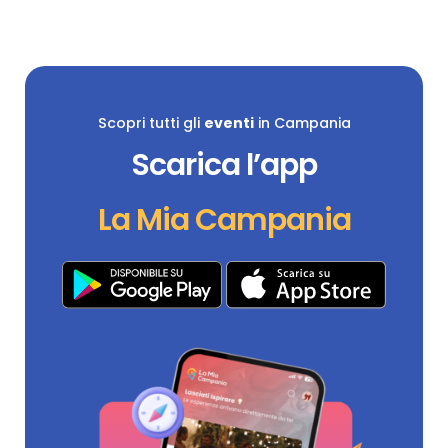
Scopri tutti gli
eventi
in Campania
Scarica l’app
La Mia Campania