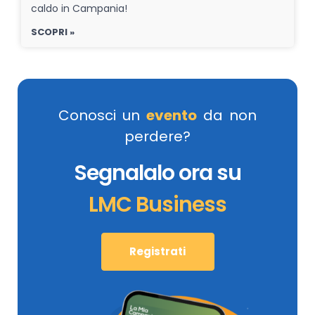
caldo in Campania!
SCOPRI »
Conosci un
evento
da non
perdere?
Segnalalo ora su
LMC Business
Registrati