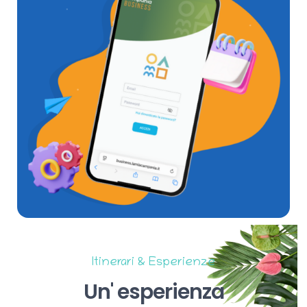
Itinerari & Esperienze
Un'
esperienza