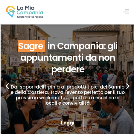
Sagre
in Campania: gli
appuntamenti da non
perdere
Dai sapori dell'Irpinia ai prodotti tipici del Sannio
e della Costiera. Trova l'evento perfetto per il tuo
prossimo weekend fuori porta tra eccellenze
locali e convivialità.
Leggi