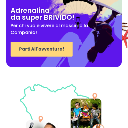
Adrenalina
da super BRIVIDO!
Per chi vuole vivere al massimo la
Campania!
Parti All'avventura!