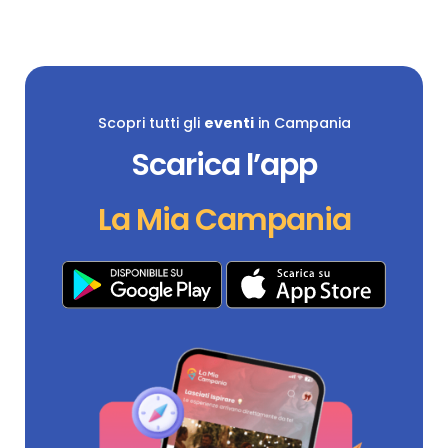
Scopri tutti gli
eventi
in Campania
Scarica l’app
La Mia Campania