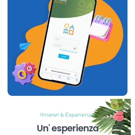
Itinerari & Esperienze
Un'
esperienza