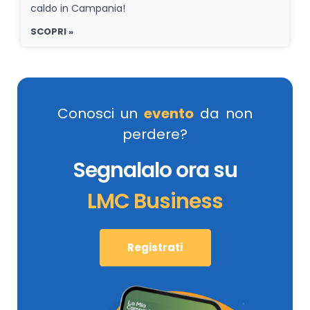
caldo in Campania!
SCOPRI »
Conosci un
evento
da non
perdere?
Segnalalo ora su
LMC Business
Registrati