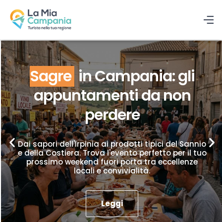
Sagre
in Campania: gli
appuntamenti da non
perdere
Dai sapori dell'Irpinia ai prodotti tipici del Sannio
e della Costiera. Trova l'evento perfetto per il tuo
prossimo weekend fuori porta tra eccellenze
locali e convivialità.
Leggi