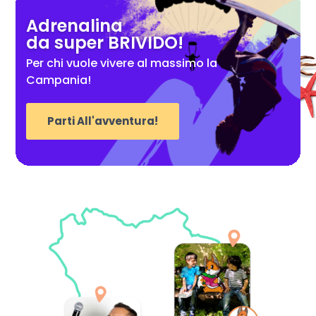
Adrenalina
da super BRIVIDO!
Per chi vuole vivere al massimo la
Campania!
Parti All'avventura!