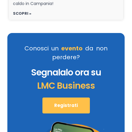
caldo in Campania!
SCOPRI »
Conosci un
evento
da non
perdere?
Segnalalo ora su
LMC Business
Registrati