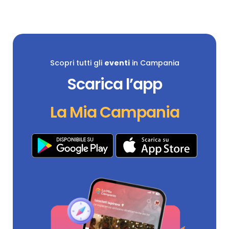
Scopri tutti gli
eventi
in Campania
Scarica l’app
La Mia Campania