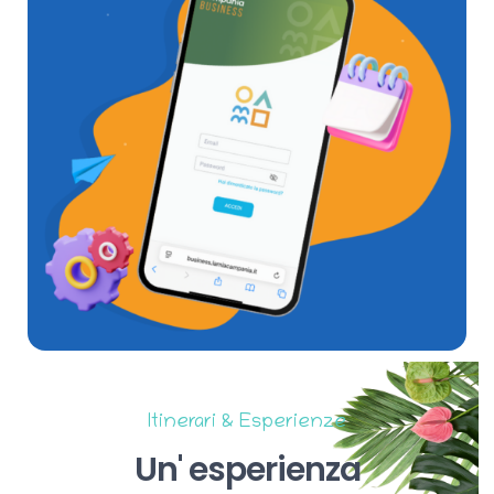
Itinerari & Esperienze
Un'
esperienza