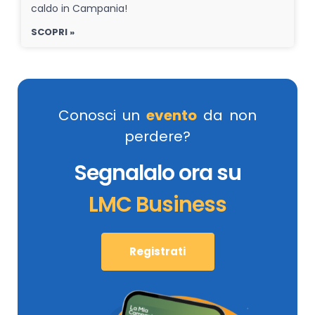
caldo in Campania!
SCOPRI »
Conosci un
evento
da non
perdere?
Segnalalo ora su
LMC Business
Registrati