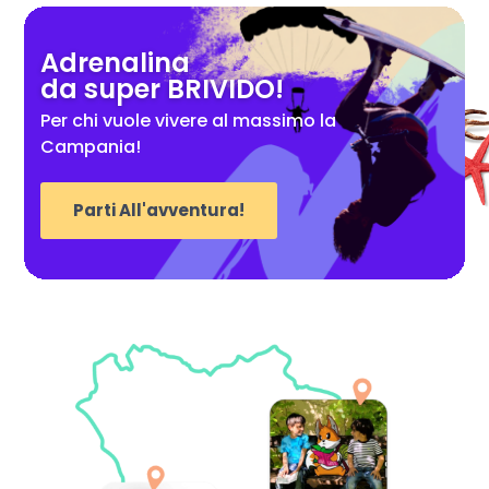
Adrenalina
da super BRIVIDO!
Per chi vuole vivere al massimo la
Campania!
Parti All'avventura!