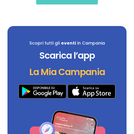
Scopri tutti gli
eventi
in Campania
Scarica l’app
La Mia Campania