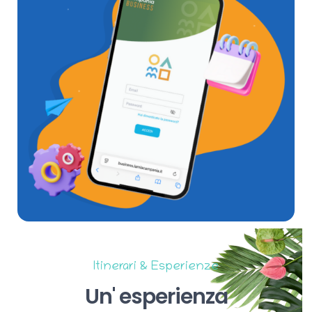
Itinerari & Esperienze
Un'
esperienza