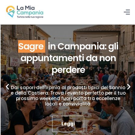
Sagre
in Campania: gli
appuntamenti da non
perdere
Dai sapori dell'Irpinia ai prodotti tipici del Sannio
e della Costiera. Trova l'evento perfetto per il tuo
prossimo weekend fuori porta tra eccellenze
locali e convivialità.
Leggi