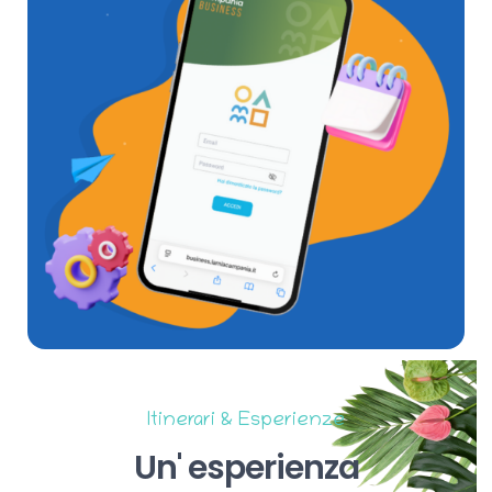
Itinerari & Esperienze
Un'
esperienza