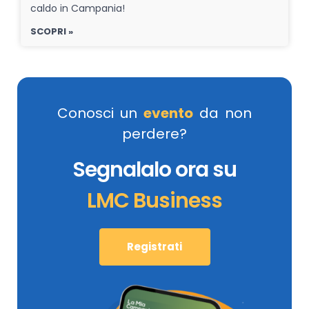
caldo in Campania!
SCOPRI »
Conosci un
evento
da non
perdere?
Segnalalo ora su
LMC Business
Registrati