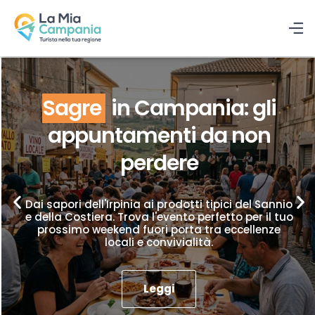
Sagre
in Campania: gli
appuntamenti da non
perdere
Dai sapori dell'Irpinia ai prodotti tipici del Sannio
e della Costiera. Trova l'evento perfetto per il tuo
prossimo weekend fuori porta tra eccellenze
locali e convivialità.
Leggi