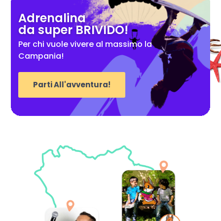
Adrenalina
da super BRIVIDO!
Per chi vuole vivere al massimo la
Campania!
Parti All'avventura!