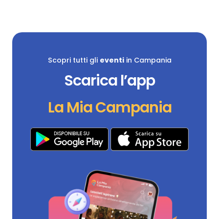
Scopri tutti gli
eventi
in Campania
Scarica l’app
La Mia Campania