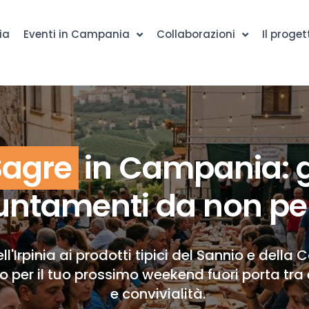
ia
Eventi in Campania
Collaborazioni
Il proget
Sagre
in Campania: g
ntamenti da non pe
ll'Irpinia ai prodotti tipici del Sannio e della 
to per il tuo prossimo weekend fuori porta tra 
e convivialità.