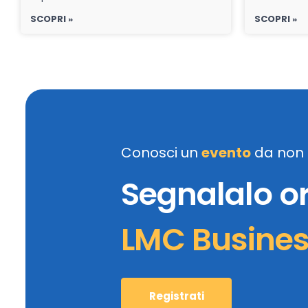
SCOPRI »
SCOPRI »
Conosci un
evento
da non 
Segnalalo o
LMC Busine
Registrati