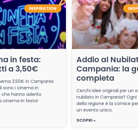
INSPIRATION
INS
a in festa:
Addio al Nubilat
tti a 3,50€
Campania: la g
completa
cinema 3.50€ in Campania:
li sono i cinema in
Cerchi idee originali per un a
che hanno aderito
nubilato in Campania? Ogni
iva cinema in festa!
della regione è la cornice pe
un evento unico.
SCOPRI »