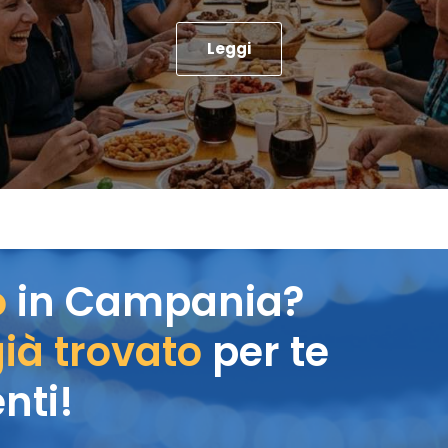
Leggi
o
in Campania?
ià trovato
per te
nti!