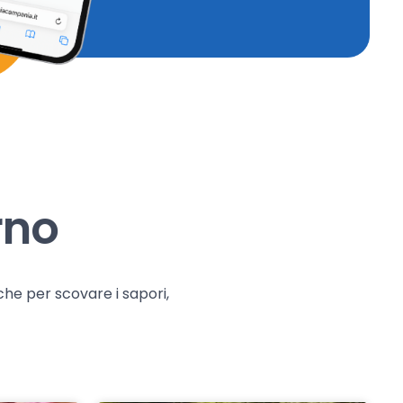
rno
che per scovare i sapori,