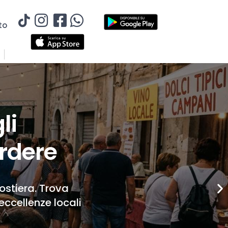
to
li
rdere
Costiera. Trova
eccellenze locali