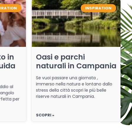
PIRATION
INSPIRATION
o in
Oasi e parchi
uida
naturali in Campania
Se vuoi passare una giornata ,
immerso nella natura e lontano dallo
ddio al
stress della città scopri le più belle
 angolo
riserve naturali in Campania.
rfetta per
SCOPRI »