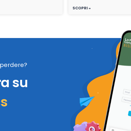
SCOPRI »
perdere?
ra su
ss