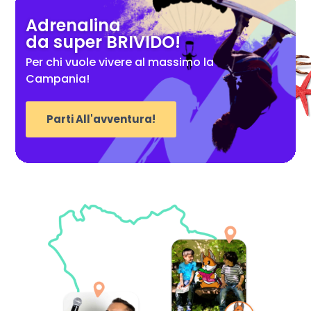
Adrenalina
da super BRIVIDO!
Per chi vuole vivere al massimo la
Campania!
Parti All'avventura!