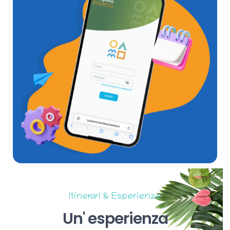
Itinerari & Esperienze
Un'
esperienza