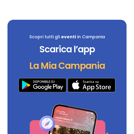
Scopri tutti gli
eventi
in Campania
Scarica l’app
La Mia Campania