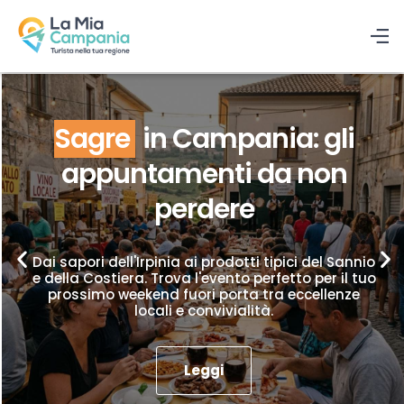
Sagre
in Campania: gli
appuntamenti da non
perdere
Dai sapori dell'Irpinia ai prodotti tipici del Sannio
e della Costiera. Trova l'evento perfetto per il tuo
prossimo weekend fuori porta tra eccellenze
locali e convivialità.
Leggi