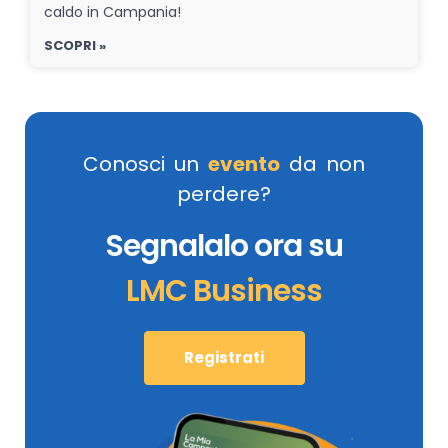
caldo in Campania!
SCOPRI »
Conosci un
evento
da non
perdere?
Segnalalo ora su
LMC Business
Registrati