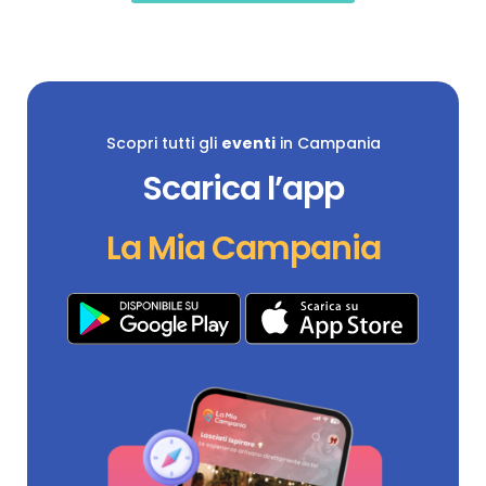
Scopri tutti gli
eventi
in Campania
Scarica l’app
La Mia Campania