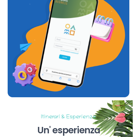
Itinerari & Esperienze
Un'
esperienza