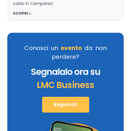
caldo in Campania!
SCOPRI »
Conosci un
evento
da non
perdere?
Segnalalo ora su
LMC Business
Registrati