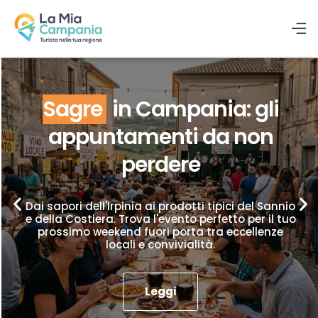
Sagre
in Campania: gli
appuntamenti da non
perdere
Dai sapori dell'Irpinia ai prodotti tipici del Sannio
e della Costiera. Trova l'evento perfetto per il tuo
prossimo weekend fuori porta tra eccellenze
locali e convivialità.
Leggi