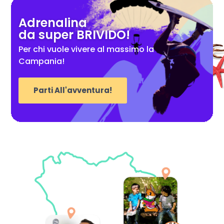
Adrenalina
da super BRIVIDO!
Per chi vuole vivere al massimo la
Campania!
Parti All'avventura!