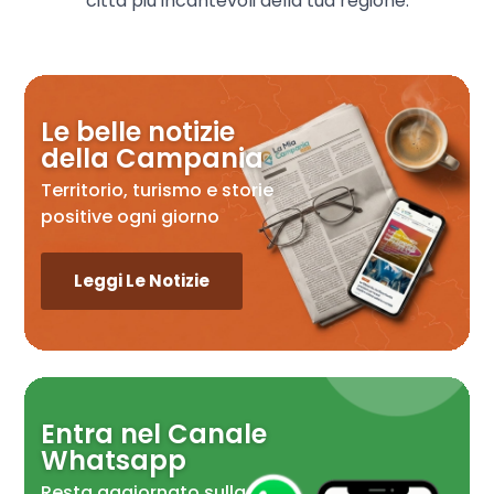
città più incantevoli della tua regione.
Le belle notizie
della Campania
Territorio, turismo e storie
positive ogni giorno
Leggi Le Notizie
Entra nel Canale
Whatsapp
Resta aggiornato sulla