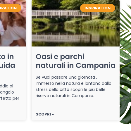
PIRATION
INSPIRATION
o in
Oasi e parchi
uida
naturali in Campania
Se vuoi passare una giornata ,
immerso nella natura e lontano dallo
ddio al
stress della città scopri le più belle
 angolo
riserve naturali in Campania.
rfetta per
SCOPRI »