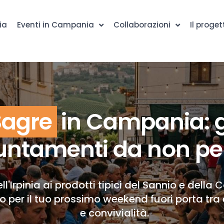
ia
Eventi in Campania
Collaborazioni
Il proget
Sagre
in Campania: g
ntamenti da non pe
ll'Irpinia ai prodotti tipici del Sannio e della 
to per il tuo prossimo weekend fuori porta tra 
e convivialità.