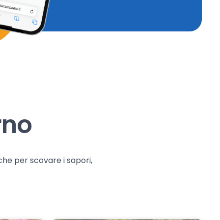
rno
che per scovare i sapori,