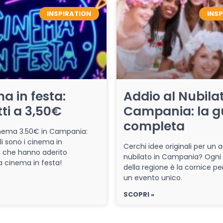
INSPIRATION
INS
a in festa:
Addio al Nubilat
tti a 3,50€
Campania: la g
completa
cinema 3.50€ in Campania:
li sono i cinema in
Cerchi idee originali per un a
che hanno aderito
nubilato in Campania? Ogni
iva cinema in festa!
della regione è la cornice pe
un evento unico.
SCOPRI »