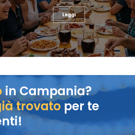
Leggi
o
in Campania?
ià trovato
per te
nti!