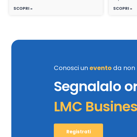
SCOPRI »
SCOPRI »
Conosci un
evento
da non 
Segnalalo o
LMC Busine
Registrati