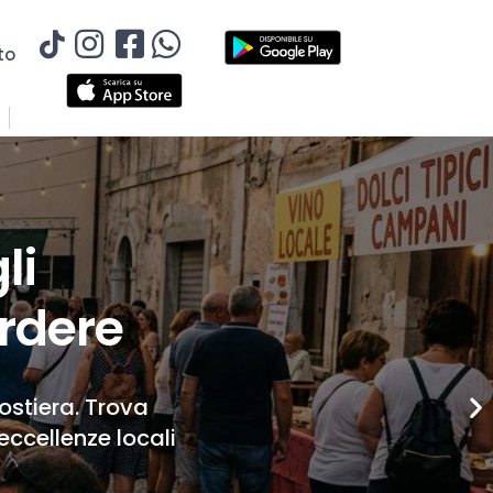
to
li
rdere
Costiera. Trova
eccellenze locali