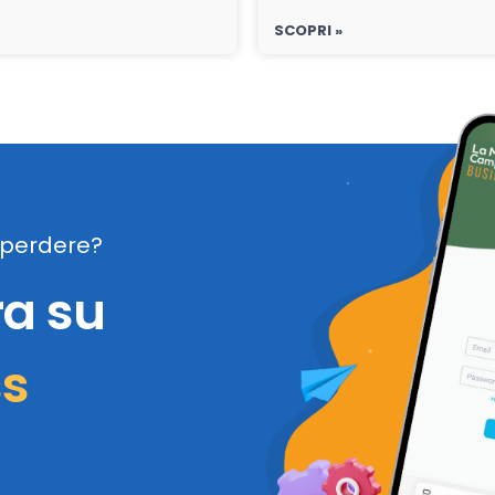
SCOPRI »
perdere?
ra su
ss