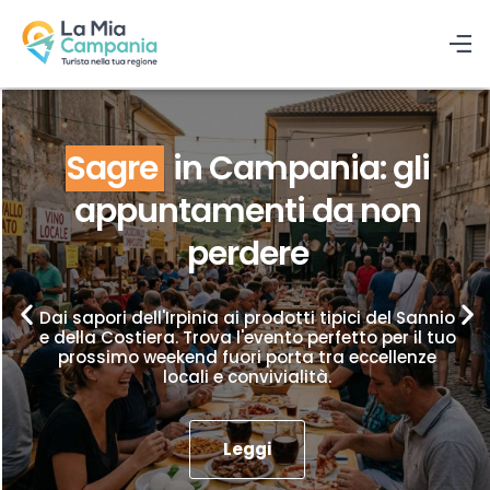
Sagre
in Campania: gli
appuntamenti da non
perdere
Dai sapori dell'Irpinia ai prodotti tipici del Sannio
e della Costiera. Trova l'evento perfetto per il tuo
prossimo weekend fuori porta tra eccellenze
locali e convivialità.
Leggi