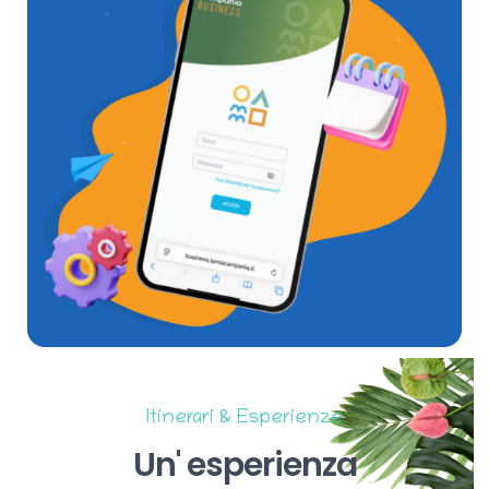
Itinerari & Esperienze
Un'
esperienza