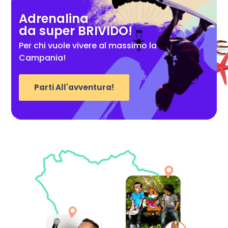
Adrenalina
da super BRIVIDO!
Per chi vuole vivere al massimo la
Campania!
Parti All'avventura!