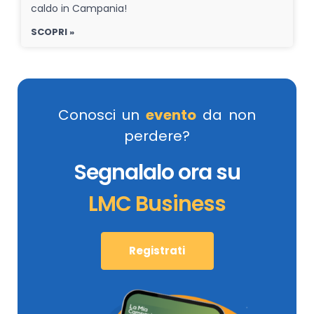
caldo in Campania!
SCOPRI »
Conosci un
evento
da non
perdere?
Segnalalo ora su
LMC Business
Registrati