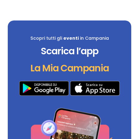
Scopri tutti gli
eventi
in Campania
Scarica l’app
La Mia Campania