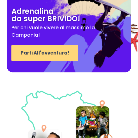
Adrenalina
da super BRIVIDO!
Per chi vuole vivere al massimo la
Campania!
Parti All'avventura!