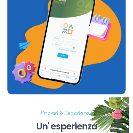
Itinerari & Esperienze
Un'
esperienza