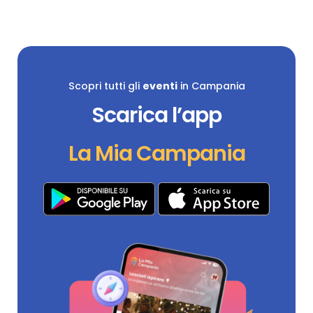
Scopri tutti gli
eventi
in Campania
Scarica l’app
La Mia Campania