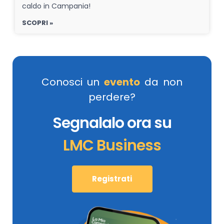
caldo in Campania!
SCOPRI »
Conosci un
evento
da non
perdere?
Segnalalo ora su
LMC Business
Registrati