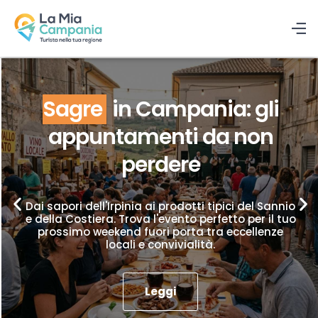
Sagre
in Campania: gli
appuntamenti da non
perdere
Dai sapori dell'Irpinia ai prodotti tipici del Sannio
e della Costiera. Trova l'evento perfetto per il tuo
prossimo weekend fuori porta tra eccellenze
locali e convivialità.
Leggi