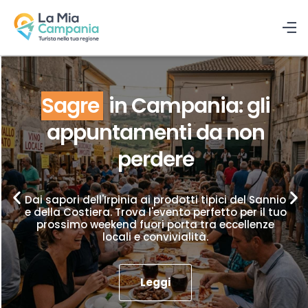
Sagre
in Campania: gli
appuntamenti da non
perdere
Dai sapori dell'Irpinia ai prodotti tipici del Sannio
e della Costiera. Trova l'evento perfetto per il tuo
prossimo weekend fuori porta tra eccellenze
locali e convivialità.
Leggi