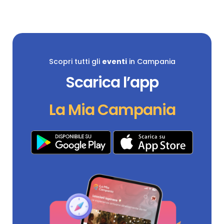
Scopri tutti gli
eventi
in Campania
Scarica l’app
La Mia Campania