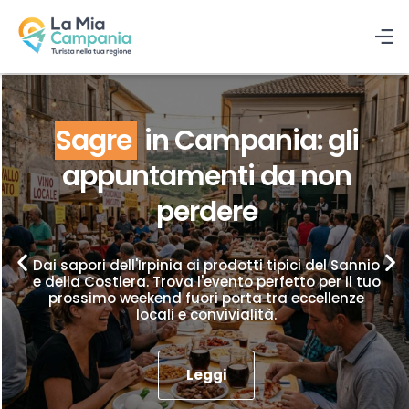
Sagre
in Campania: gli
appuntamenti da non
perdere
Dai sapori dell'Irpinia ai prodotti tipici del Sannio
e della Costiera. Trova l'evento perfetto per il tuo
prossimo weekend fuori porta tra eccellenze
locali e convivialità.
Leggi