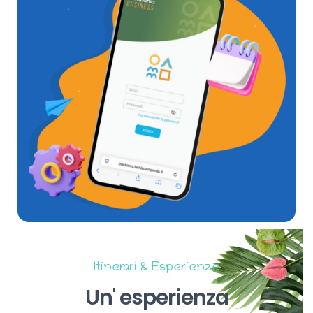
Itinerari & Esperienze
Un'
esperienza