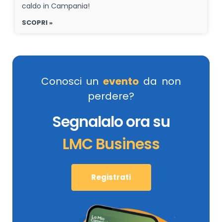
caldo in Campania!
SCOPRI »
Conosci un
evento
da non
perdere?
Segnalalo ora su
LMC Business
Registrati