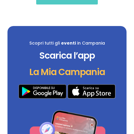
Scopri tutti gli
eventi
in Campania
Scarica l’app
La Mia Campania