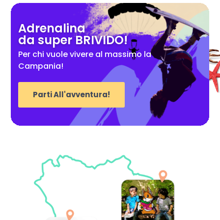
Adrenalina
da super BRIVIDO!
Per chi vuole vivere al massimo la
Campania!
Parti All'avventura!