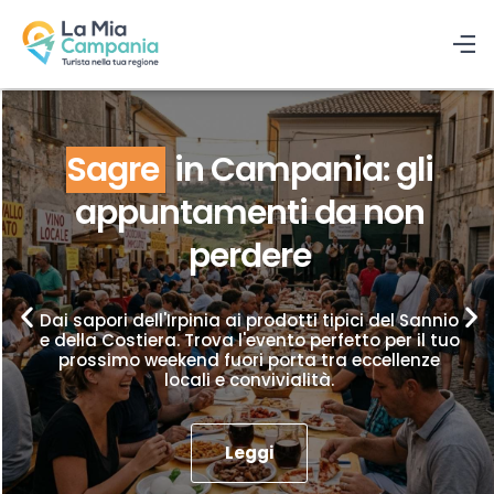
Sagre
in Campania: gli
appuntamenti da non
perdere
Dai sapori dell'Irpinia ai prodotti tipici del Sannio
e della Costiera. Trova l'evento perfetto per il tuo
prossimo weekend fuori porta tra eccellenze
locali e convivialità.
Leggi