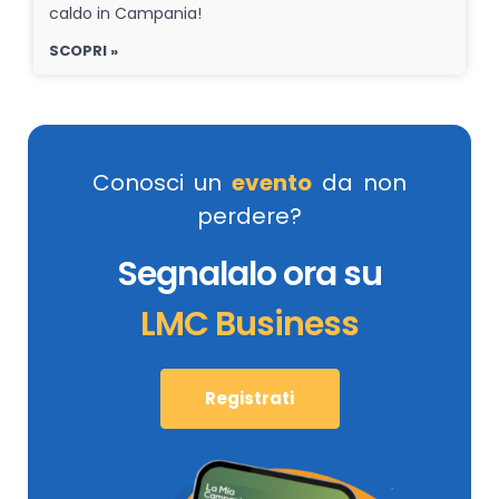
caldo in Campania!
SCOPRI »
Conosci un
evento
da non
perdere?
Segnalalo ora su
LMC Business
Registrati