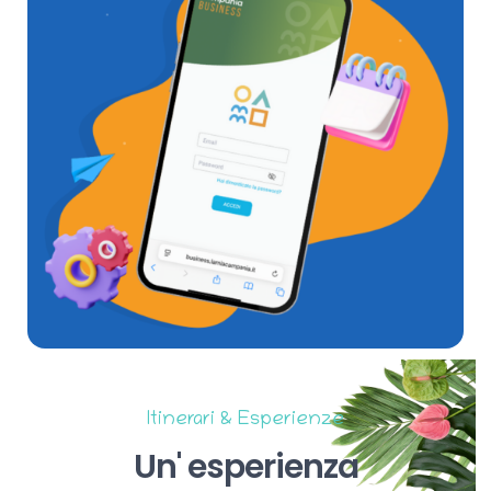
Itinerari & Esperienze
Un'
esperienza