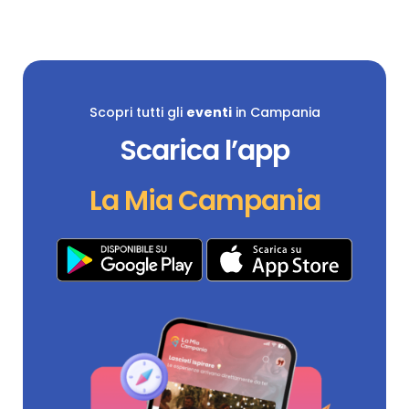
Scopri tutti gli
eventi
in Campania
Scarica l’app
La Mia Campania