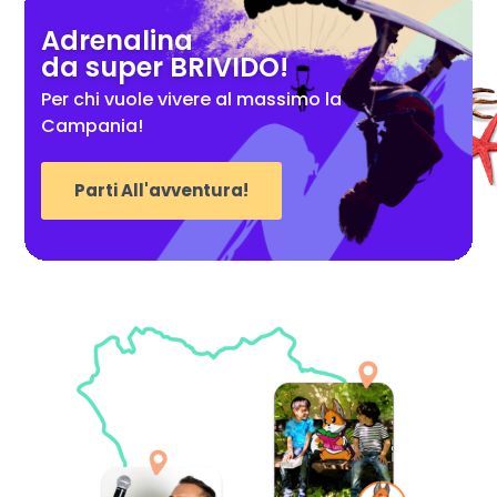
Adrenalina
da super BRIVIDO!
Per chi vuole vivere al massimo la
Campania!
Parti All'avventura!