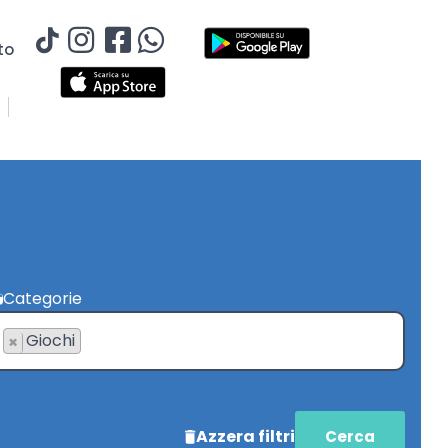
to
Categorie
Giochi
×
Azzera filtri