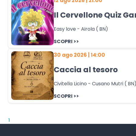
12 ago 2026 | 21:00
Il Cervellone Quiz G
Easy love - Airola ( BN)
SCOPRI >>
30 ago 2026 | 14:00
Caccia al tesoro
Civitella Licino - Cusano Mutri ( BN
SCOPRI >>
1