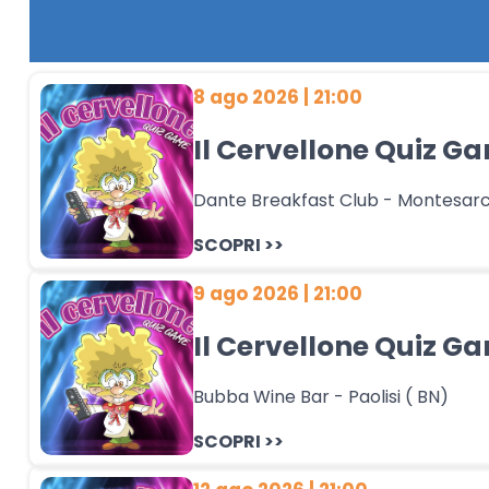
8 ago 2026 | 21:00
Il Cervellone Quiz 
Dante Breakfast Club - Montesarc
SCOPRI >>
9 ago 2026 | 21:00
Il Cervellone Quiz 
Bubba Wine Bar - Paolisi ( BN)
SCOPRI >>