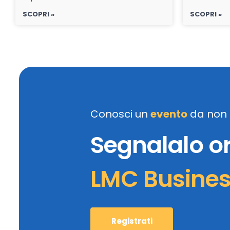
SCOPRI »
SCOPRI »
Conosci un
evento
da non 
Segnalalo o
LMC Busine
Registrati