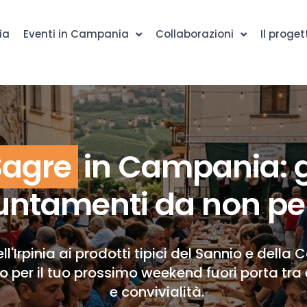
ia
Eventi in Campania
Collaborazioni
Il proget
Sagre
in Campania: g
ntamenti da non pe
ll'Irpinia ai prodotti tipici del Sannio e della 
to per il tuo prossimo weekend fuori porta tra 
e convivialità.