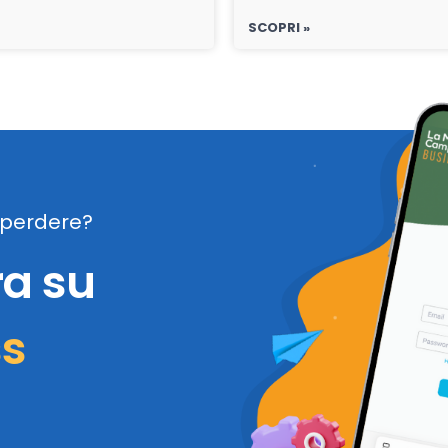
SCOPRI »
perdere?
ra su
ss