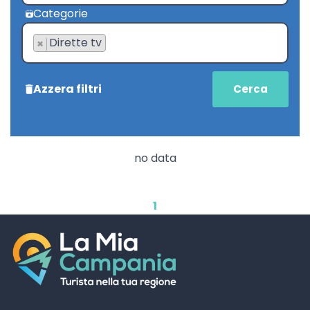
Categorie
Dirette tv
×
Azzera filtri
no data
1