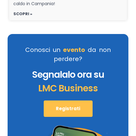
caldo in Campania!
SCOPRI »
Conosci un
evento
da non
perdere?
Segnalalo ora su
LMC Business
Registrati