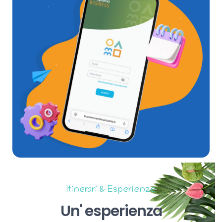
Itinerari & Esperienze
Un'
esperienza