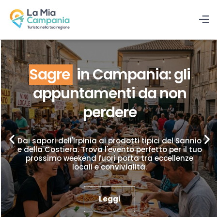
Sagre
in Campania: gli
appuntamenti da non
perdere
Dai sapori dell'Irpinia ai prodotti tipici del Sannio
e della Costiera. Trova l'evento perfetto per il tuo
prossimo weekend fuori porta tra eccellenze
locali e convivialità.
Leggi