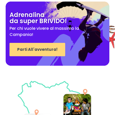
Adrenalina
da super BRIVIDO!
Per chi vuole vivere al massimo la
Campania!
Parti All'avventura!