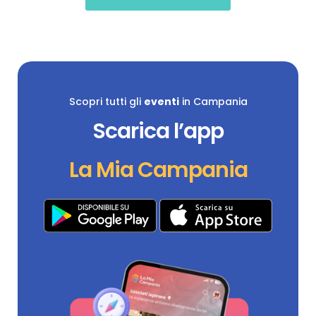
Scopri tutti gli
eventi
in Campania
Scarica l’app
La Mia Campania