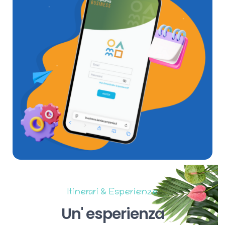
Itinerari & Esperienze
Un'
esperienza