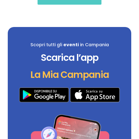
Scopri tutti gli
eventi
in Campania
Scarica l’app
La Mia Campania