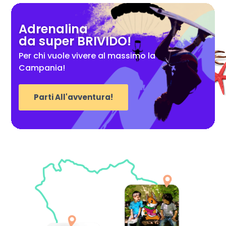
Adrenalina
da super BRIVIDO!
Per chi vuole vivere al massimo la
Campania!
Parti All'avventura!