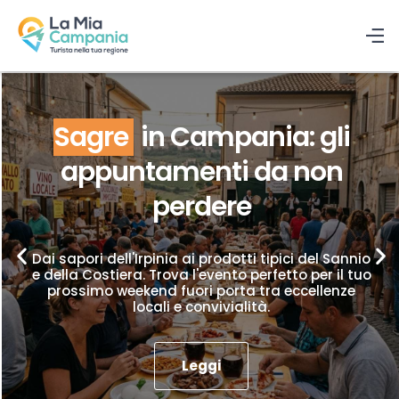
Sagre
in Campania: gli
appuntamenti da non
perdere
Dai sapori dell'Irpinia ai prodotti tipici del Sannio
e della Costiera. Trova l'evento perfetto per il tuo
prossimo weekend fuori porta tra eccellenze
locali e convivialità.
Leggi