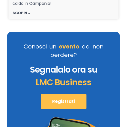
caldo in Campania!
SCOPRI »
Conosci un
evento
da non
perdere?
Segnalalo ora su
LMC Business
Registrati