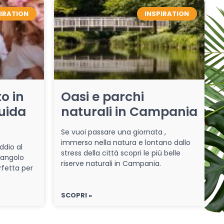
PIRATION
INSPIRATION
o in
Oasi e parchi
uida
naturali in Campania
Se vuoi passare una giornata ,
immerso nella natura e lontano dallo
ddio al
stress della città scopri le più belle
 angolo
riserve naturali in Campania.
rfetta per
SCOPRI »