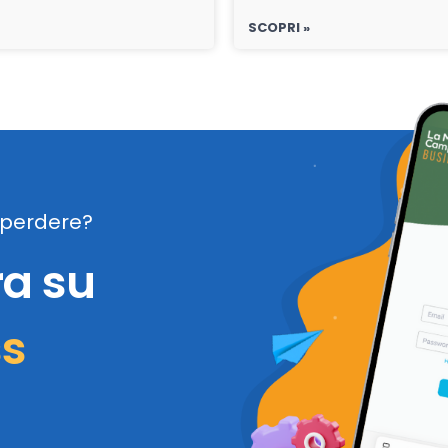
SCOPRI »
perdere?
ra su
ss