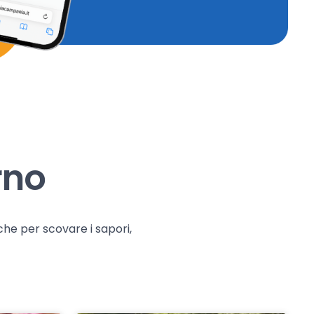
rno
che per scovare i sapori,