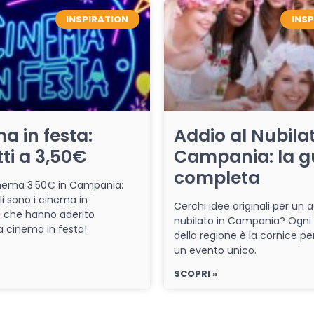
INSPIRATION
INS
a in festa:
Addio al Nubilat
tti a 3,50€
Campania: la g
completa
cinema 3.50€ in Campania:
li sono i cinema in
Cerchi idee originali per un a
che hanno aderito
nubilato in Campania? Ogni
iva cinema in festa!
della regione è la cornice pe
un evento unico.
SCOPRI »