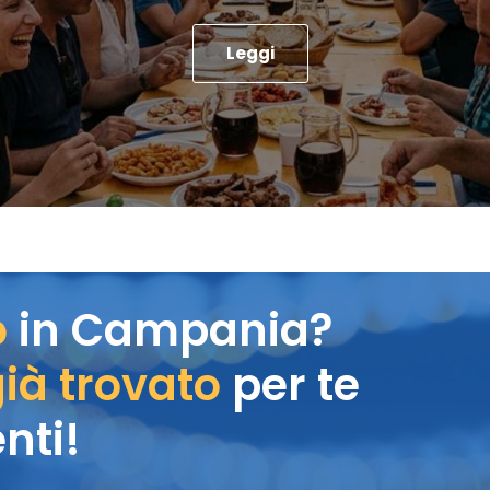
Leggi
o
in Campania?
ià trovato
per te
nti!