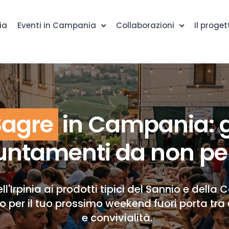
ia
Eventi in Campania
Collaborazioni
Il proget
Sagre
in Campania: g
ntamenti da non pe
ll'Irpinia ai prodotti tipici del Sannio e della 
to per il tuo prossimo weekend fuori porta tra 
e convivialità.