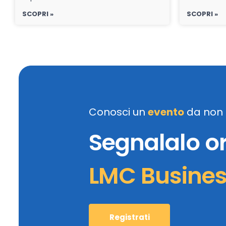
SCOPRI »
SCOPRI »
Conosci un
evento
da non 
Segnalalo o
LMC Busine
Registrati