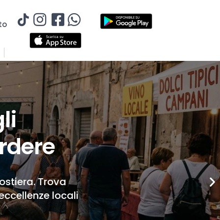
to
li
rdere
Costiera. Trova
eccellenze locali