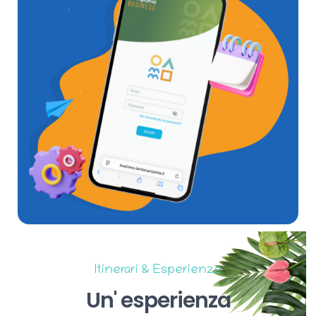
Itinerari & Esperienze
Un'
esperienza