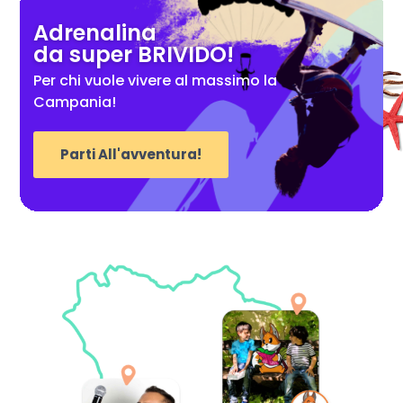
Adrenalina
da super BRIVIDO!
Per chi vuole vivere al massimo la
Campania!
Parti All'avventura!