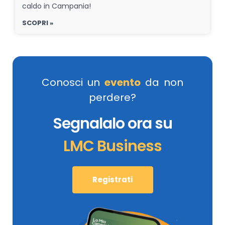
caldo in Campania!
SCOPRI »
Conosci un
evento
da non
perdere?
Segnalalo ora su
LMC Business
Registrati