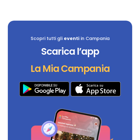
Scopri tutti gli
eventi
in Campania
Scarica l’app
La Mia Campania