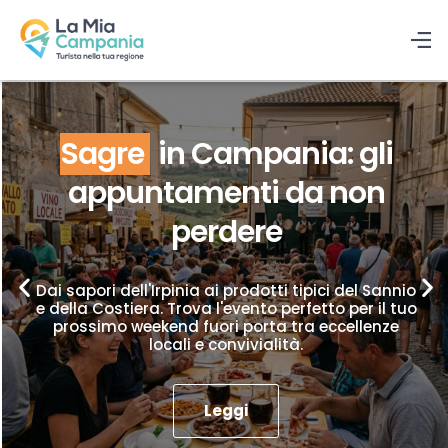
Sagre
in Campania: gli
appuntamenti da non
perdere
Dai sapori dell'Irpinia ai prodotti tipici del Sannio
e della Costiera. Trova l'evento perfetto per il tuo
prossimo weekend fuori porta tra eccellenze
locali e convivialità.
Leggi