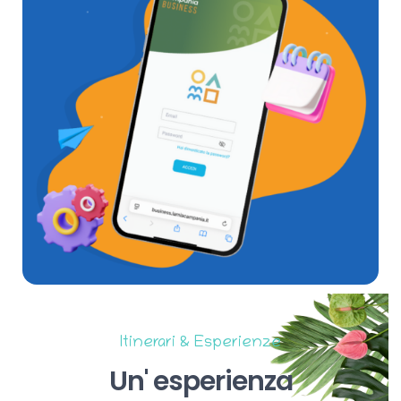
Itinerari & Esperienze
Un'
esperienza