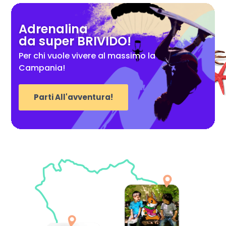
Adrenalina
da super BRIVIDO!
Per chi vuole vivere al massimo la
Campania!
Parti All'avventura!