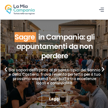
Sagre
in Campania: gli
appuntamenti da non
perdere
Dai sapori dell'Irpinia ai prodotti tipici del Sannio
e della Costiera. Trova l'evento perfetto per il tuo
prossimo weekend fuori porta tra eccellenze
locali e convivialità.
Leggi