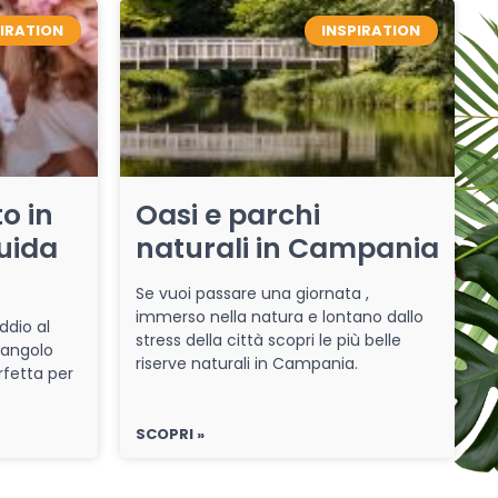
PIRATION
INSPIRATION
o in
Oasi e parchi
uida
naturali in Campania
Se vuoi passare una giornata ,
immerso nella natura e lontano dallo
ddio al
stress della città scopri le più belle
 angolo
riserve naturali in Campania.
rfetta per
SCOPRI »