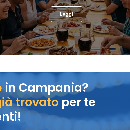
Leggi
o
in Campania?
ià trovato
per te
nti!