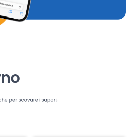
rno
che per scovare i sapori,