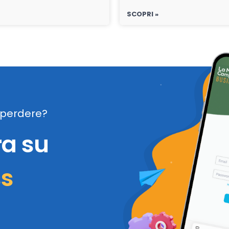
SCOPRI »
perdere?
ra su
ss