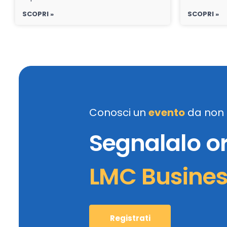
SCOPRI »
SCOPRI »
Conosci un
evento
da non 
Segnalalo o
LMC Busine
Registrati