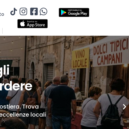
to
li
rdere
Costiera. Trova
eccellenze locali