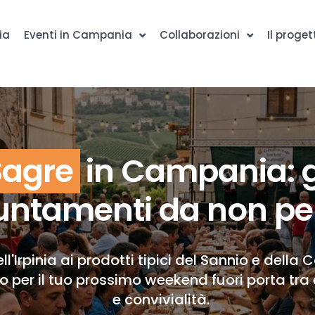
ia
Eventi in Campania
Collaborazioni
Il proget
Sagre
in Campania: g
ntamenti da non pe
ll'Irpinia ai prodotti tipici del Sannio e della 
to per il tuo prossimo weekend fuori porta tra 
e convivialità.