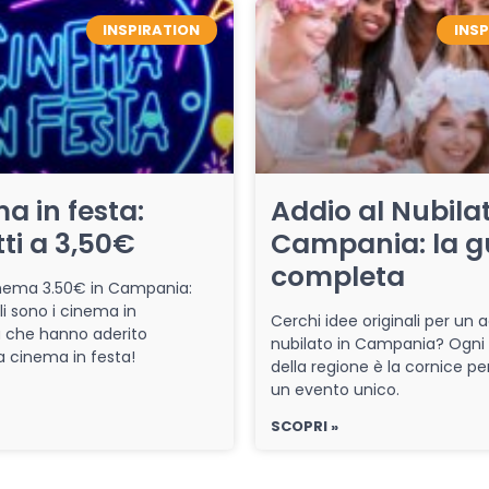
INSPIRATION
INS
a in festa:
Addio al Nubilat
tti a 3,50€
Campania: la g
completa
cinema 3.50€ in Campania:
li sono i cinema in
Cerchi idee originali per un a
che hanno aderito
nubilato in Campania? Ogni
iva cinema in festa!
della regione è la cornice pe
un evento unico.
SCOPRI »