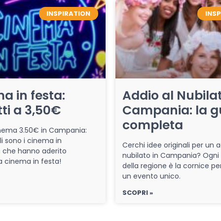
INSPIRATION
INS
a in festa:
Addio al Nubilat
tti a 3,50€
Campania: la g
completa
cinema 3.50€ in Campania:
li sono i cinema in
Cerchi idee originali per un a
che hanno aderito
nubilato in Campania? Ogni
iva cinema in festa!
della regione è la cornice pe
un evento unico.
SCOPRI »