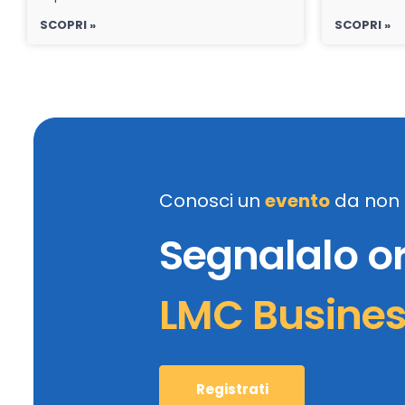
SCOPRI »
SCOPRI »
Conosci un
evento
da non 
Segnalalo o
LMC Busine
Registrati