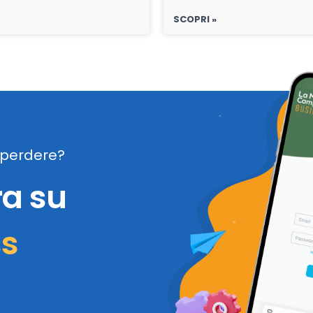
SCOPRI »
perdere?
ra su
ss