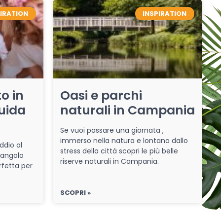
PIRATION
INSPIRATION
o in
Oasi e parchi
uida
naturali in Campania
Se vuoi passare una giornata ,
immerso nella natura e lontano dallo
ddio al
stress della città scopri le più belle
 angolo
riserve naturali in Campania.
rfetta per
SCOPRI »