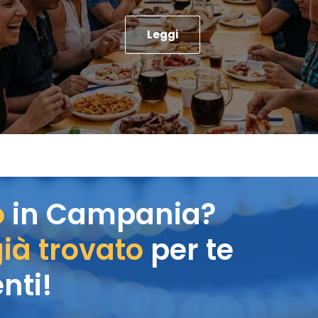
Leggi
o
in Campania?
ià trovato
per te
nti!