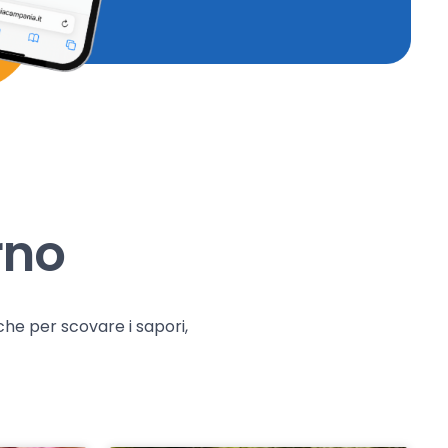
rno
che per scovare i sapori,