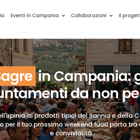
ia
Eventi in Campania
Collaborazioni
Il proget
Sagre
in Campania: g
ntamenti da non pe
ll'Irpinia ai prodotti tipici del Sannio e della 
to per il tuo prossimo weekend fuori porta tra 
e convivialità.