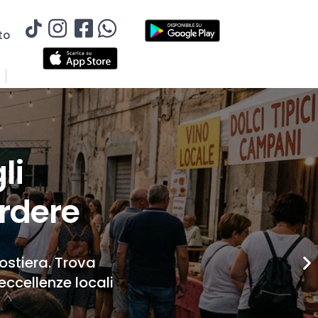
to
li
rdere
Costiera. Trova
eccellenze locali