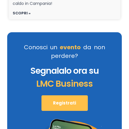
caldo in Campania!
SCOPRI »
Conosci un
evento
da non
perdere?
Segnalalo ora su
LMC Business
Registrati