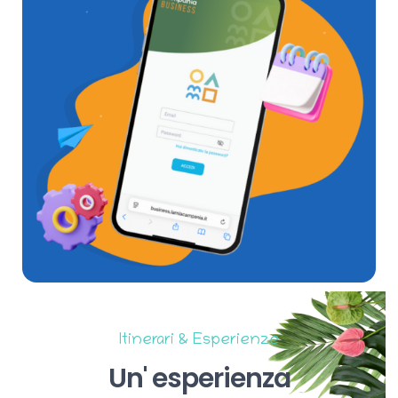
Itinerari & Esperienze
Un'
esperienza