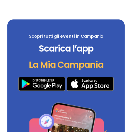
Scopri tutti gli
eventi
in Campania
Scarica l’app
La Mia Campania