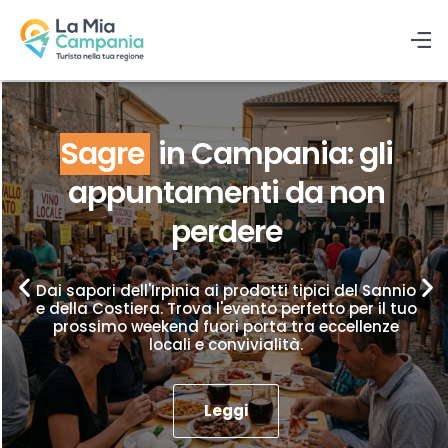
Sagre
in Campania: gli
appuntamenti da non
perdere
Dai sapori dell'Irpinia ai prodotti tipici del Sannio
e della Costiera. Trova l'evento perfetto per il tuo
prossimo weekend fuori porta tra eccellenze
locali e convivialità.
Leggi