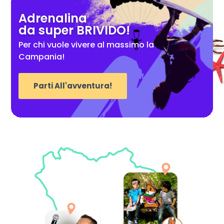
Adrenalina
da super BRIVIDO!
Per chi vuole vivere al massimo la
Campania!
Parti All'avventura!