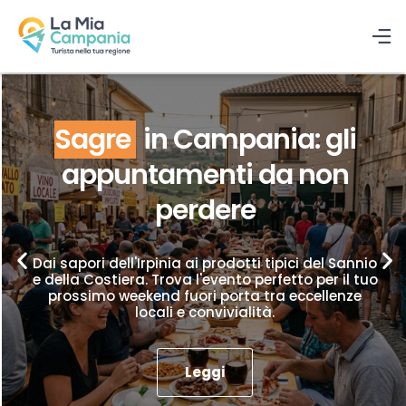
Sagre
in Campania: gli
appuntamenti da non
perdere
Dai sapori dell'Irpinia ai prodotti tipici del Sannio
e della Costiera. Trova l'evento perfetto per il tuo
prossimo weekend fuori porta tra eccellenze
locali e convivialità.
Leggi