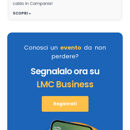
caldo in Campania!
SCOPRI »
Conosci un
evento
da non
perdere?
Segnalalo ora su
LMC Business
Registrati