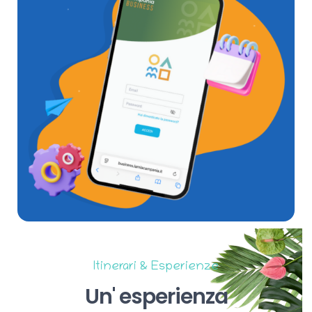
Itinerari & Esperienze
Un'
esperienza