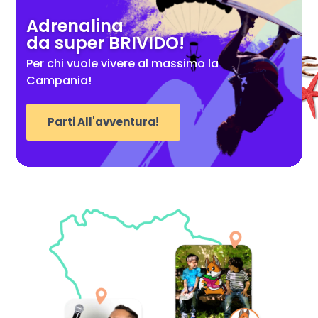
Adrenalina
da super BRIVIDO!
Per chi vuole vivere al massimo la
Campania!
Parti All'avventura!