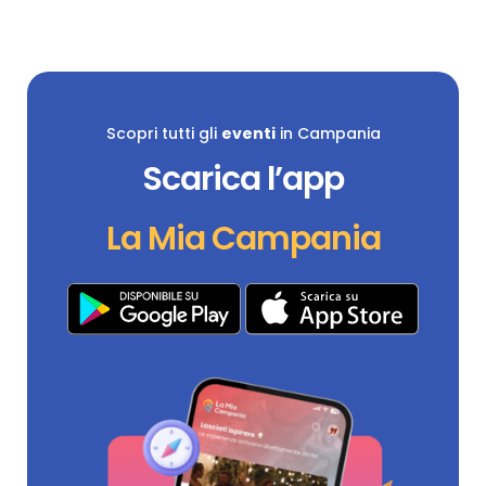
Scopri tutti gli
eventi
in Campania
Scarica l’app
La Mia Campania