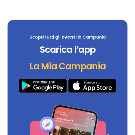
Scopri tutti gli
eventi
in Campania
Scarica l’app
La Mia Campania