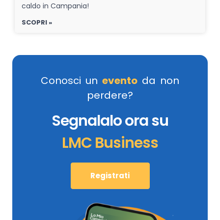
caldo in Campania!
SCOPRI »
Conosci un
evento
da non
perdere?
Segnalalo ora su
LMC Business
Registrati