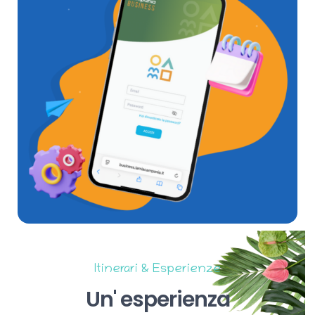
Itinerari & Esperienze
Un'
esperienza