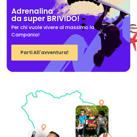
Adrenalina
da super BRIVIDO!
Per chi vuole vivere al massimo la
Campania!
Parti All'avventura!