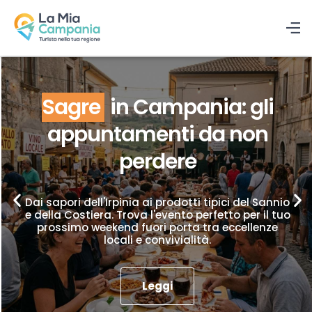
Sagre
in Campania: gli
appuntamenti da non
perdere
Dai sapori dell'Irpinia ai prodotti tipici del Sannio
e della Costiera. Trova l'evento perfetto per il tuo
prossimo weekend fuori porta tra eccellenze
locali e convivialità.
Leggi