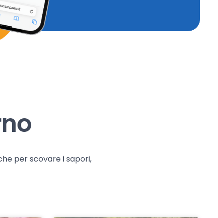
rno
che per scovare i sapori,