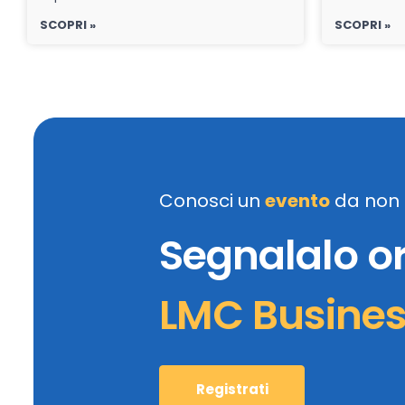
SCOPRI »
SCOPRI »
Conosci un
evento
da non 
Segnalalo o
LMC Busine
Registrati