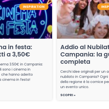
INSPIRATION
INS
a in festa:
Addio al Nubilat
tti a 3,50€
Campania: la g
completa
cinema 3.50€ in Campania:
li sono i cinema in
Cerchi idee originali per un a
che hanno aderito
nubilato in Campania? Ogni
iva cinema in festa!
della regione è la cornice pe
un evento unico.
SCOPRI »