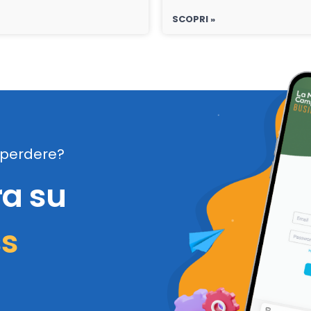
SCOPRI »
perdere?
ra su
ss