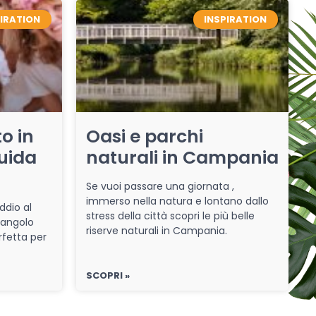
PIRATION
INSPIRATION
o in
Oasi e parchi
uida
naturali in Campania
Se vuoi passare una giornata ,
immerso nella natura e lontano dallo
ddio al
stress della città scopri le più belle
 angolo
riserve naturali in Campania.
rfetta per
SCOPRI »