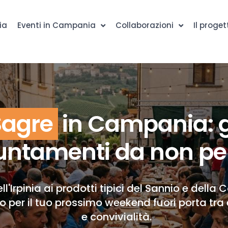
ia
Eventi in Campania
Collaborazioni
Il proget
Sagre
in Campania: g
ntamenti da non pe
ll'Irpinia ai prodotti tipici del Sannio e della 
to per il tuo prossimo weekend fuori porta tra 
e convivialità.