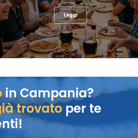
Leggi
o
in Campania?
ià trovato
per te
nti!