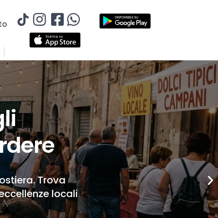
to
li
rdere
Costiera. Trova
eccellenze locali