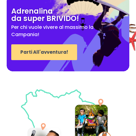
Adrenalina
da super BRIVIDO!
Per chi vuole vivere al massimo la
Campania!
Parti All'avventura!