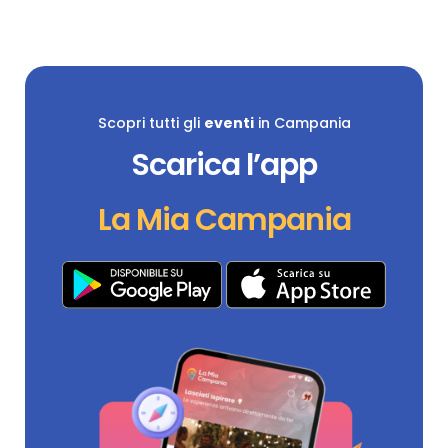
Scopri tutti gli
eventi
in Campania
Scarica l’app
La Mia Campania