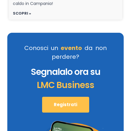
caldo in Campania!
SCOPRI »
Conosci un
evento
da non
perdere?
Segnalalo ora su
LMC Business
Registrati