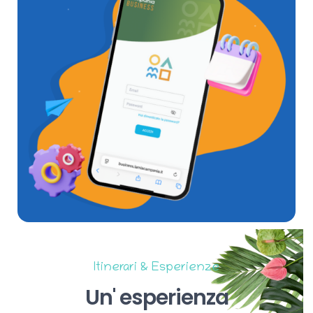
Itinerari & Esperienze
Un'
esperienza