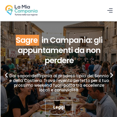
Sagre
in Campania: gli
appuntamenti da non
perdere
Dai sapori dell'Irpinia ai prodotti tipici del Sannio
e della Costiera. Trova l'evento perfetto per il tuo
prossimo weekend fuori porta tra eccellenze
locali e convivialità.
Leggi