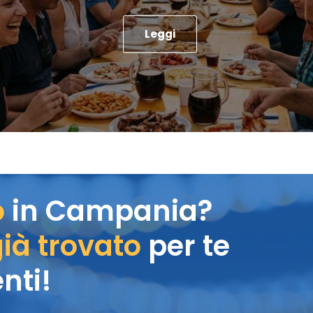
Leggi
o
in Campania?
ià trovato
per te
nti!