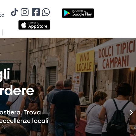
to
li
rdere
Costiera. Trova
eccellenze locali