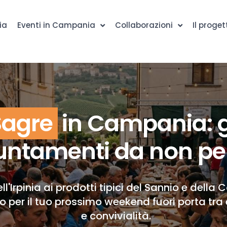
ia
Eventi in Campania
Collaborazioni
Il proget
Sagre
in Campania: g
ntamenti da non pe
ll'Irpinia ai prodotti tipici del Sannio e della 
to per il tuo prossimo weekend fuori porta tra 
e convivialità.