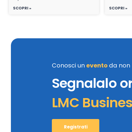
SCOPRI »
SCOPRI »
Conosci un
evento
da non 
Segnalalo o
LMC Busine
Registrati