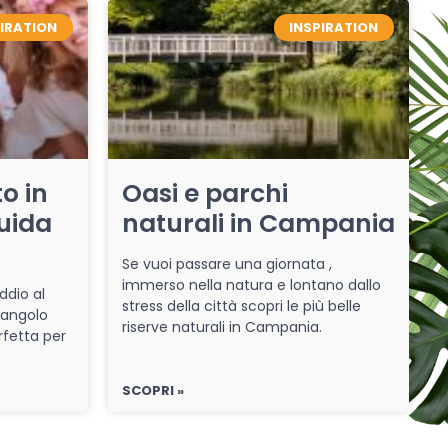
PIRATION
INSPIRATION
o in
Oasi e parchi
uida
naturali in Campania
Se vuoi passare una giornata ,
immerso nella natura e lontano dallo
ddio al
stress della città scopri le più belle
 angolo
riserve naturali in Campania.
rfetta per
SCOPRI »