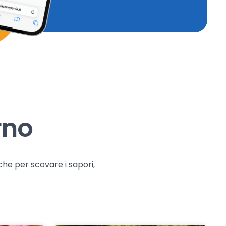
rno
che per scovare i sapori,