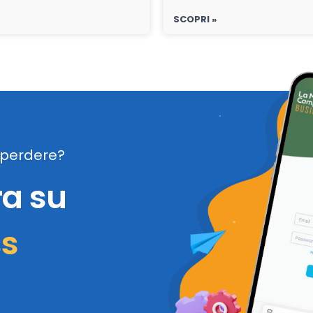
SCOPRI »
perdere?
ra su
ss