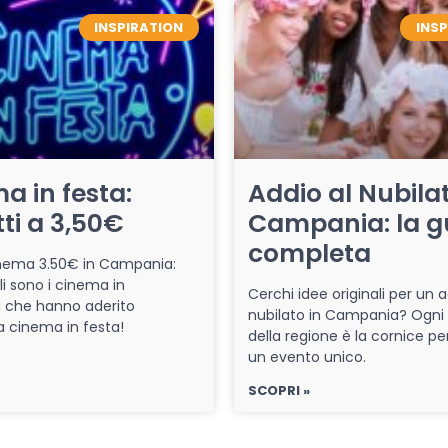
INSPIRATION
INS
a in festa:
Addio al Nubilat
tti a 3,50€
Campania: la g
completa
cinema 3.50€ in Campania:
li sono i cinema in
Cerchi idee originali per un a
che hanno aderito
nubilato in Campania? Ogni
iva cinema in festa!
della regione è la cornice pe
un evento unico.
SCOPRI »