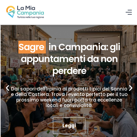
Sagre
in Campania: gli
appuntamenti da non
perdere
Dai sapori dell'Irpinia ai prodotti tipici del Sannio
e della Costiera. Trova l'evento perfetto per il tuo
prossimo weekend fuori porta tra eccellenze
locali e convivialità.
Leggi