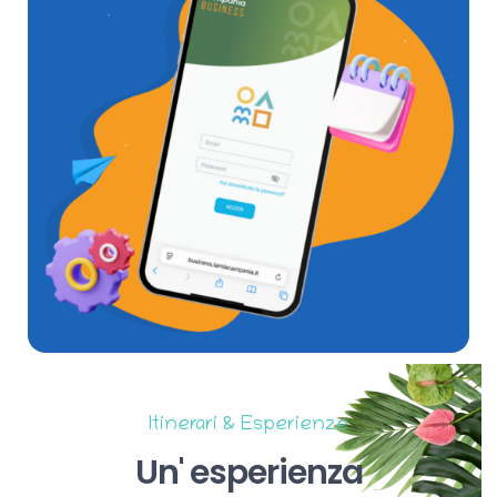
Itinerari & Esperienze
Un'
esperienza