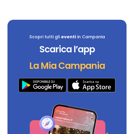
Scopri tutti gli
eventi
in Campania
Scarica l’app
La Mia Campania