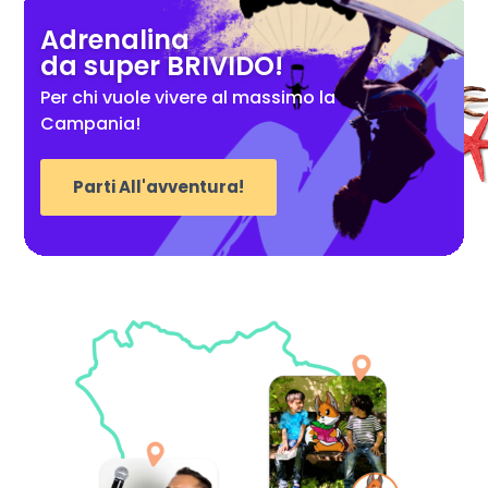
Adrenalina
da super BRIVIDO!
Per chi vuole vivere al massimo la
Campania!
Parti All'avventura!