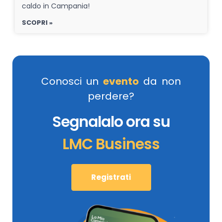
caldo in Campania!
SCOPRI »
Conosci un
evento
da non
perdere?
Segnalalo ora su
LMC Business
Registrati